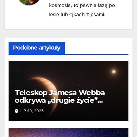
kosmosie, to pewnie łażę po
lesie lub łąkach z psami.
Podobne artykuły
Teleskop Jamesa Webba
odkrywa „drugie życie”
planety krążącej wokół
LIP 30, 2026
martwej gwiazdy