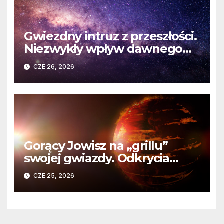
Gwiezdny intruz z przeszłości.
Niezwykły wpływ dawnego
spotkania na komety Układu
CZE 26, 2026
Słonecznego
Gorący Jowisz na „grillu”
swojej gwiazdy. Odkrycia
Teleskopu Webba o HD
CZE 25, 2026
80606 b