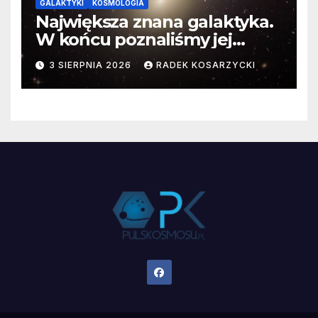
GALAKTYKI
KOSMOLOGIA
Największa znana galaktyka.
W końcu poznaliśmy jej
faktyczne wymiary
3 SIERPNIA 2026
RADEK KOSARZYCKI