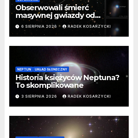
Obserwowali śmierć
masywnej gwiazdy od
samego początku. Niezwykle
6 SIERPNIA 2026
RADEK KOSARZYCKI
cenne dane
NEPTUN
UKŁAD SŁONECZNY
Historia księżyców Neptuna?
To skomplikowane
3 SIERPNIA 2026
RADEK KOSARZYCKI