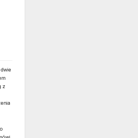
 dwie
tem
g z
zenia
To
mówi