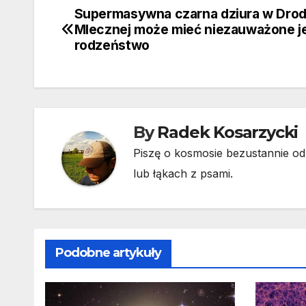
Supermasywna czarna dziura w Dro
Nawigacja
Mlecznej może mieć niezauważone j
wpisu
rodzeństwo
By
Radek Kosarzycki
Piszę o kosmosie bezustannie od 
lub łąkach z psami.
Podobne artykuły