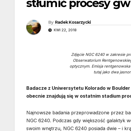
stłumić procesy gw
By
Radek Kosarzycki
KWI 22, 2018
Zdjęcie NGC 6240 w zakresie p
Obserwatorium Rentgenowskiego
optycznym. Emisja rentgenowska 
tutaj jako dwa jasn
Badacze z Uniwersytetu Kolorado w Boulder 
obecnie znajdują się w ostatnim stadium pro
Najnowsze badania przeprowadzone przez bada
NGC 6240. Podczas gdy większość galaktyk w
swoim wnętrzu, NGC 6240 posiada dwie – i krą