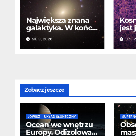
Największa znana
Kosm
galaktyka. W końcu
jest
poznaliśmy jej
Nowe
SIE 3, 2026
CZE 2
faktyczne wymiary
burz
fun
zasa
Zobacz jeszcze
JOWISZ
UKŁAD SŁONECZNY
SUPERN
Ocean we wnętrzu
Obs
Europy. Odizolowani
mas