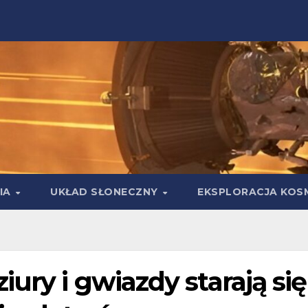
IA
UKŁAD SŁONECZNY
EKSPLORACJA KOS
ury i gwiazdy starają się