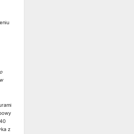
eniu
o
ów
urami
ypowy
240
yka z