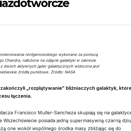
iazdotwórcze
romieniowania rentgenowskiego wykonane za pomocą
 Chandra, nałożone na zdjęcie galaktyki w zakresie
z dwóch aktywnych jąder galaktycznych widoczna jest
oniebieskie źródła punktowe. Źródło: NASA
zakończyli „rozplątywanie” bliźniaczych galaktyk, któr
cesu łączenia.
cza Francisco Muller-Sancheza skupiają się na galaktyc
e Wszechświecie posiada jedną supermasywną czarną dzi
żą one wokół wspólnego środka masy zbliżając się do