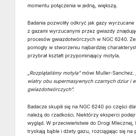
momentu połączenia w jedną, większą.
Badania pozwoliły odkryć jak gazy wyrzucane p
z gazami wyrzucanymi przez gwiazdy znajdują
procesów gwiazdotwórczych w NGC 6240. Zesp
pomogły w stworzeniu najbardziej charakteryst
przybrał kształt przypominający motyla.
„Rozplątaliśmy motyla”
mówi Muller-Sanchez.
wiatry obu supermasywnych czarnych dziur i
gwiazdotwórczych”.
Badacze skupili się na NGC 6240 po części dl
należą do rzadkości. Niektórzy eksperci podejr
wygląd. W przeciwieństwie do Drogi Mleczne
tryskają bąble i dżety gazu, rozciągając się n