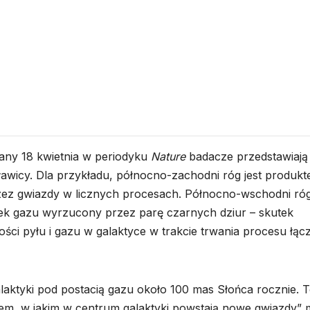
any 18 kwietnia w periodyku
Nature
badacze przedstawiają
ławicy. Dla przykładu, północno-zachodni róg jest produk
ez gwiazdy w licznych procesach. Północno-wschodni ró
żek gazu wyrzucony przez parę czarnych dziur – skutek
ości pyłu i gazu w galaktyce w trakcie trwania procesu łąc
laktyki pod postacią gazu około 100 mas Słońca rocznie. 
m, w jakim w centrum galaktyki powstają nowe gwiazdy” 