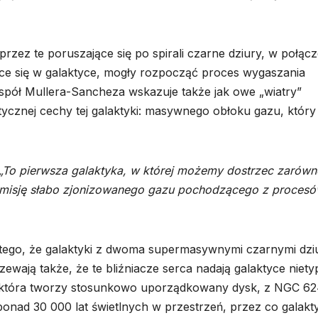
rzez te poruszające się po spirali czarne dziury, w połącz
ce się w galaktyce, mogły rozpocząć proces wygaszania
ół Mullera-Sancheza wskazuje także jak owe „wiatry”
ycznej cechy tej galaktyki: masywnego obłoku gazu, który
„To pierwsza galaktyka, w której możemy dostrzec zarówn
 emisję słabo zjonizowanego gazu pochodzącego z proces
atego, że galaktyki z dwoma supermasywnymi czarnymi dzi
zewają także, że te bliźniacze serca nadają galaktyce niet
j, która tworzy stosunkowo uporządkowany dysk, z NGC 6
a ponad 30 000 lat świetlnych w przestrzeń, przez co galakt