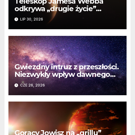
Teleskop Jamesa Webba
odkrywa „drugie życie”
planety krążącej wokół
LIP 30, 2026
martwej gwiazdy
Gwiezdny intruz z przeszłości.
Niezwykły wpływ dawnego
spotkania na komety Układu
CZE 26, 2026
Słonecznego
Gorący Jowisz na „grillu”