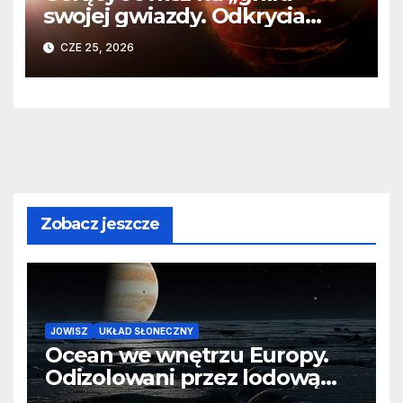
swojej gwiazdy. Odkrycia
Teleskopu Webba o HD
CZE 25, 2026
80606 b
Zobacz jeszcze
JOWISZ
UKŁAD SŁONECZNY
Ocean we wnętrzu Europy.
Odizolowani przez lodową
barierę