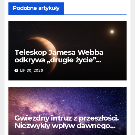
Podobne artykuły
Teleskop Jamesa Webba
odkrywa „drugie życie”
planety krążącej wokół
LIP 30, 2026
martwej gwiazdy
Gwiezdny intruz z przeszłości.
Niezwykły wpływ dawnego
spotkania na komety Układu