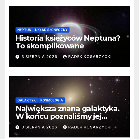
NEPTUN
UKŁAD SŁONECZNY
Historia księżyców Neptuna?
To skomplikowane
3 SIERPNIA 2026
RADEK KOSARZYCKI
GALAKTYKI
KOSMOLOGIA
Największa znana galaktyka.
W końcu poznaliśmy jej
faktyczne wymiary
3 SIERPNIA 2026
RADEK KOSARZYCKI