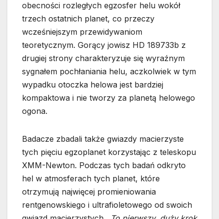
obecności rozległych egzosfer helu wokół
trzech ostatnich planet, co przeczy
wcześniejszym przewidywaniom
teoretycznym. Gorący jowisz HD 189733b z
drugiej strony charakteryzuje się wyraźnym
sygnałem pochłaniania helu, aczkolwiek w tym
wypadku otoczka helowa jest bardziej
kompaktowa i nie tworzy za planetą helowego
ogona.
Badacze zbadali także gwiazdy macierzyste
tych pięciu egzoplanet korzystając z teleskopu
XMM-Newton. Podczas tych badań odkryto
hel w atmosferach tych planet, które
otrzymują najwięcej promieniowania
rentgenowskiego i ultrafioletowego od swoich
gwiazd macierzystych.
„To pierwszy, duży krok