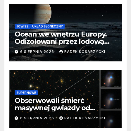
JOWISZ
UKŁAD SŁONECZNY
Ocean we wnętrzu Europy.
Odizolowani przez lodową
barierę
6 SIERPNIA 2026
RADEK KOSARZYCKI
SUPERNOWE
Obserwowali śmierć
masywnej gwiazdy od
samego początku. Niezwykle
6 SIERPNIA 2026
RADEK KOSARZYCKI
cenne dane