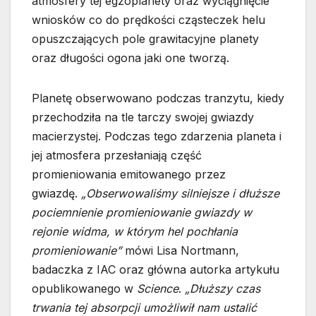
atmosfery tej egzoplanety oraz wyciągnięcie
wniosków co do prędkości cząsteczek helu
opuszczających pole grawitacyjne planety
oraz długości ogona jaki one tworzą.
Planetę obserwowano podczas tranzytu, kiedy
przechodziła na tle tarczy swojej gwiazdy
macierzystej. Podczas tego zdarzenia planeta i
jej atmosfera przesłaniają część
promieniowania emitowanego przez
gwiazdę.
„Obserwowaliśmy silniejsze i dłuższe
pociemnienie promieniowanie gwiazdy w
rejonie widma, w którym hel pochłania
promieniowanie”
mówi Lisa Nortmann,
badaczka z IAC oraz główna autorka artykułu
opublikowanego w
Science
.
„Dłuższy czas
trwania tej absorpcji umożliwił nam ustalić