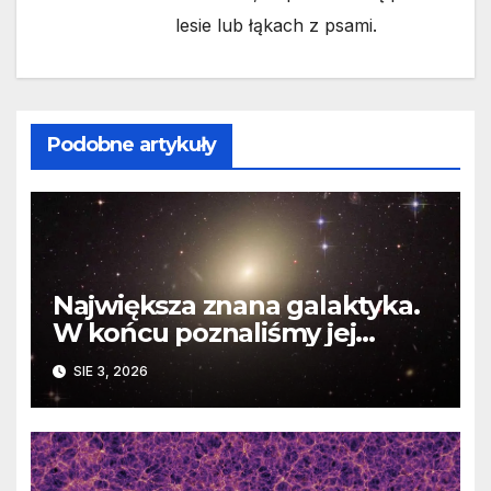
lesie lub łąkach z psami.
Podobne artykuły
Największa znana galaktyka.
W końcu poznaliśmy jej
faktyczne wymiary
SIE 3, 2026