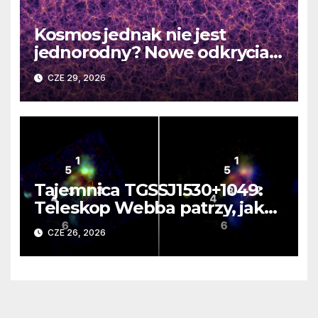
Kosmos jednak nie jest
jednorodny? Nowe odkrycia
DESI burzą fundamentalne
CZE 29, 2026
zasady kosmologii
Tajemnica TGSSJ1530+1049:
Teleskop Webba patrzy, jak
rodzi się supergalaktyka i
CZE 26, 2026
monstrualna czarna dziura