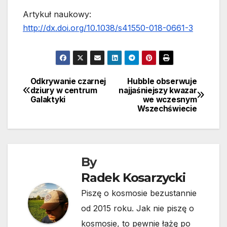
Artykuł naukowy:
http://dx.doi.org/10.1038/s41550-018-0661-3
Odkrywanie czarnej
Hubble obserwuje
Nawigacja
dziury w centrum
najjaśniejszy kwazar
Galaktyki
we wczesnym
wpisu
Wszechświecie
By
Radek Kosarzycki
Piszę o kosmosie bezustannie
od 2015 roku. Jak nie piszę o
kosmosie, to pewnie łażę po