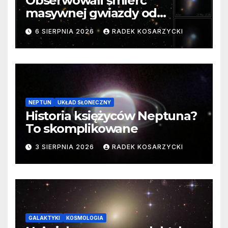
Obserwowali śmierć
masywnej gwiazdy od
samego początku. Niezwykle
6 SIERPNIA 2026
RADEK KOSARZYCKI
cenne dane
NEPTUN
UKŁAD SŁONECZNY
Historia księżyców Neptuna?
To skomplikowane
3 SIERPNIA 2026
RADEK KOSARZYCKI
GALAKTYKI
KOSMOLOGIA