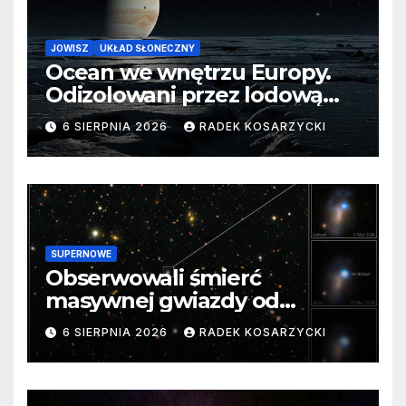
JOWISZ
UKŁAD SŁONECZNY
Ocean we wnętrzu Europy.
Odizolowani przez lodową
barierę
6 SIERPNIA 2026
RADEK KOSARZYCKI
SUPERNOWE
Obserwowali śmierć
masywnej gwiazdy od
samego początku. Niezwykle
6 SIERPNIA 2026
RADEK KOSARZYCKI
cenne dane