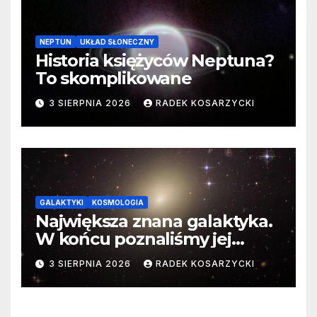
NEPTUN
UKŁAD SŁONECZNY
Historia księżyców Neptuna?
To skomplikowane
3 SIERPNIA 2026
RADEK KOSARZYCKI
GALAKTYKI
KOSMOLOGIA
Największa znana galaktyka.
W końcu poznaliśmy jej
faktyczne wymiary
3 SIERPNIA 2026
RADEK KOSARZYCKI