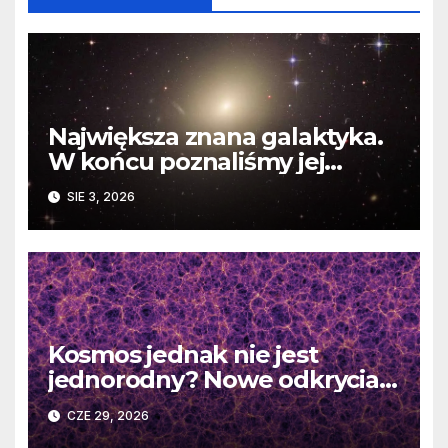
Największa znana galaktyka.
W końcu poznaliśmy jej
faktyczne wymiary
SIE 3, 2026
Kosmos jednak nie jest
jednorodny? Nowe odkrycia
DESI burzą fundamentalne
CZE 29, 2026
zasady kosmologii