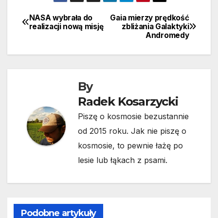
NASA wybrała do
Gaia mierzy prędkość
Nawigacja
realizacji nową misję
zbliżania Galaktyki
Andromedy
wpisu
By
Radek Kosarzycki
Piszę o kosmosie bezustannie
od 2015 roku. Jak nie piszę o
kosmosie, to pewnie łażę po
lesie lub łąkach z psami.
Podobne artykuły