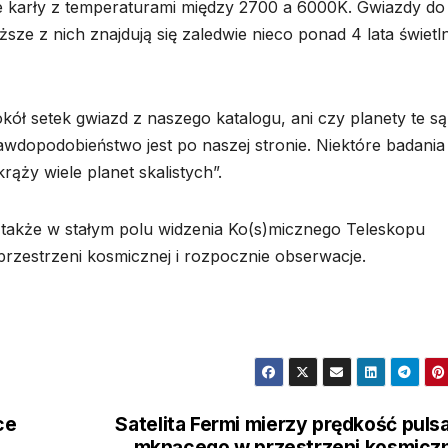
e karły z temperaturami między 2700 a 6000K. Gwiazdy do
ższe z nich znajdują się zaledwie nieco ponad 4 lata świetl
kół setek gwiazd z naszego katalogu, ani czy planety te są
rawdopodobieństwo jest po naszej stronie. Niektóre badania
ąży wiele planet skalistych”.
ę także w stałym polu widzenia Ko(s)micznego Teleskopu
 przestrzeni kosmicznej i rozpocznie obserwacje.
ce
Satelita Fermi mierzy prędkość puls
mknącego w przestrzeni kosmicz