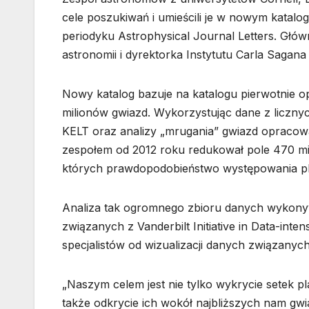
cele poszukiwań i umieścili je w nowym katal
periodyku Astrophysical Journal Letters. Głó
astronomii i dyrektorka Instytutu Carla Saga
Nowy katalog bazuje na katalogu pierwotnie o
milionów gwiazd. Wykorzystując dane z liczny
KELT oraz analizy „mrugania” gwiazd opracowa
zespołem od 2012 roku redukował pole 470 m
których prawdopodobieństwo występowania pla
Analiza tak ogromnego zbioru danych wykony
związanych z Vanderbilt Initiative in Data-int
specjalistów od wizualizacji danych związanych
„Naszym celem jest nie tylko wykrycie setek p
także odkrycie ich wokół najbliższych nam gw