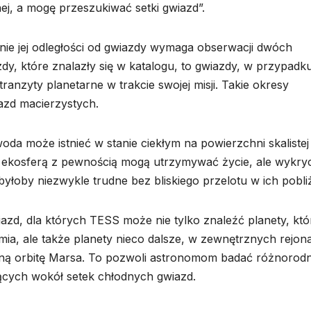
ej, a mogę przeszukiwać setki gwiazd”.
nie jej odległości od gwiazdy wymaga obserwacji dwóch
dy, które znalazły się w katalogu, to gwiazdy, w przypadk
ranzyty planetarne w trakcie swojej misji. Takie okresy
azd macierzystych.
da może istnieć w stanie ciekłym na powierzchni skalistej
a ekosferą z pewnością mogą utrzymywać życie, ale wykryc
byłoby niezwykle trudne bez bliskiego przelotu w ich pobli
zd, dla których TESS może nie tylko znaleźć planety, któ
mia, ale także planety nieco dalsze, w zewnętrznych rejon
dną orbitę Marsa. To pozwoli astronomom badać różnorod
żących wokół setek chłodnych gwiazd.