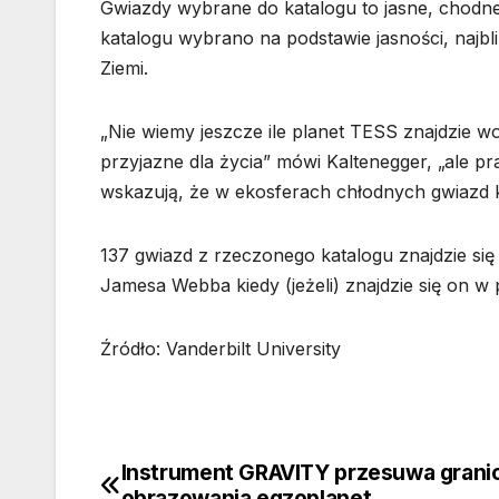
Gwiazdy wybrane do katalogu to jasne, chodn
katalogu wybrano na podstawie jasności, najbli
Ziemi.
„Nie wiemy jeszcze ile planet TESS znajdzie wo
przyjazne dla życia” mówi Kaltenegger, „ale p
wskazują, że w ekosferach chłodnych gwiazd kr
137 gwiazd z rzeczonego katalogu znajdzie si
Jamesa Webba kiedy (jeżeli) znajdzie się on w
Źródło: Vanderbilt University
Instrument GRAVITY przesuwa grani
Nawigacja
obrazowania egzoplanet