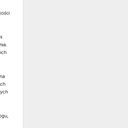
kości
i
nia.
ich
 na
ych
tych
ogu,