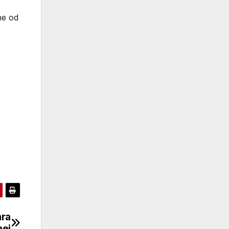
ne od
ara
nej