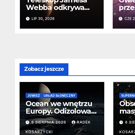
Webba odkrywa
prze
„drugie życie”
Niez
LIP 30, 2026
CZE 2
planety krążącej
daw
wokół martwej
na k
gwiazdy
Sło
Zobacz jeszcze
JOWISZ
UKŁAD SŁONECZNY
SUPERN
Ocean we wnętrzu
Obs
Europy. Odizolowani
mas
przez lodową
od 
6 SIERPNIA 2026
RADEK
6 SI
barierę
pocz
Nie
KOSARZYCKI
KOSAR