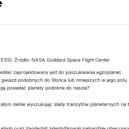
e
e (TESS). Źródło: NASA Goddard Space Flight Center
ellite) zaprojektowany jest do poszukiwania egzoplanet
cy gwiazd podobnych do Słońca lub mniejszych w jego polu
mogą posiadać planety podobne do naszej?
łym niebie wyszukując ślady tranzytów planetarnych na t
high oraz Vanderbilt zidentyfikowali najbardziej obiecując