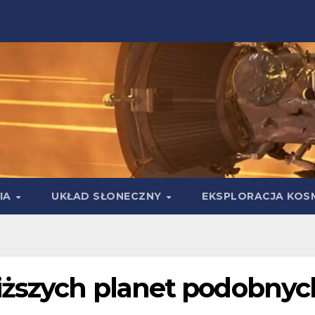
IA
UKŁAD SŁONECZNY
EKSPLORACJA KOS
iższych planet podobnyc