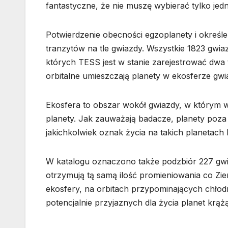
fantastyczne, że nie muszę wybierać tylko jedn
Potwierdzenie obecności egzoplanety i określe
tranzytów na tle gwiazdy. Wszystkie 1823 gwiaz
których TESS jest w stanie zarejestrować dwa t
orbitalne umieszczają planety w ekosferze gwi
Ekosfera to obszar wokół gwiazdy, w którym wo
planety. Jak zauważają badacze, planety poz
jakichkolwiek oznak życia na takich planetach 
W katalogu oznaczono także podzbiór 227 gwia
otrzymują tą samą ilość promieniowania co Zie
ekosfery, na orbitach przypominających chło
potencjalnie przyjaznych dla życia planet krą