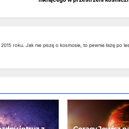
2015 roku. Jak nie piszę o kosmosie, to pewnie łażę po les
zdny intruz z
Gorący Jowisz n