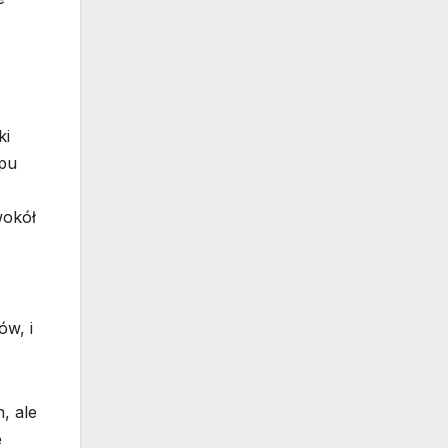
ki
opu
wokół
ów, i
, ale
e