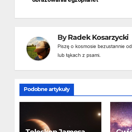
wpisu
By
Radek Kosarzycki
Piszę o kosmosie bezustannie od 
lub łąkach z psami.
Podobne artykuły
Teleskop Jamesa
Gwie