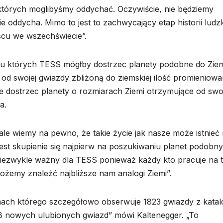
 których moglibyśmy oddychać. Oczywiście, nie będziemy
ie oddycha. Mimo to jest to zachwycający etap historii ludz
scu we wszechświecie”.
iżu których TESS mógłby dostrzec planety podobne do Ziem
 od swojej gwiazdy zbliżoną do ziemskiej ilość promieniowa
 dostrzec planety o rozmiarach Ziemi otrzymujące od swo
a.
 ale wiemy na pewno, że takie życie jak nasze może istnieć
jest skupienie się najpierw na poszukiwaniu planet podobn
 niezwykle ważny dla TESS ponieważ każdy kto pracuje na 
żemy znaleźć najbliższe nam analogi Ziemi”.
mach którego szczegółowo obserwuje 1823 gwiazdy z katal
8 nowych ulubionych gwiazd” mówi Kaltenegger. „To