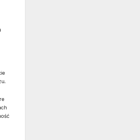
u
ie
żu.
re
ach
ność