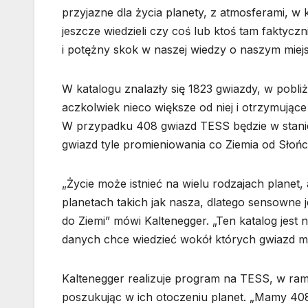
przyjazne dla życia planety, z atmosferami, w
jeszcze wiedzieli czy coś lub ktoś tam faktyczn
i potężny skok w naszej wiedzy o naszym miej
W katalogu znalazły się 1823 gwiazdy, w pobl
aczkolwiek nieco większe od niej i otrzymujące
W przypadku 408 gwiazd TESS będzie w stanie
gwiazd tyle promieniowania co Ziemia od Słońc
„Życie może istnieć na wielu rodzajach planet,
planetach takich jak nasza, dlatego sensowne 
do Ziemi” mówi Kaltenegger. „Ten katalog jest
danych chce wiedzieć wokół których gwiazd mo
Kaltenegger realizuje program na TESS, w ra
poszukując w ich otoczeniu planet. „Mamy 40