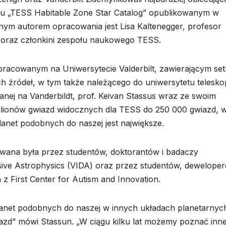
ogu „TESS Habitable Zone Star Catalog” opublikowanym w
wnym autorem opracowania jest Lisa Kaltenegger, profesor
na oraz członkini zespołu naukowego TESS.
pracowanym na Uniwersytecie Valderbilt, zawierającym set
ch źródeł, w tym także należącego do uniwersytetu telesk
nej na Vanderbildt, prof. Keivan Stassus wraz ze swoim
ilionów gwiazd widocznych dla TESS do 250 000 gwiazd, 
net podobnych do naszej jest największe.
wana była przez studentów, doktorantów i badaczy
ensive Astrophysics (VIDA) oraz przez studentów, deweloper
 z First Center for Autism and Innovation.
lanet podobnych do naszej w innych układach planetarnych
iazd” mówi Stassun. „W ciągu kilku lat możemy poznać inn