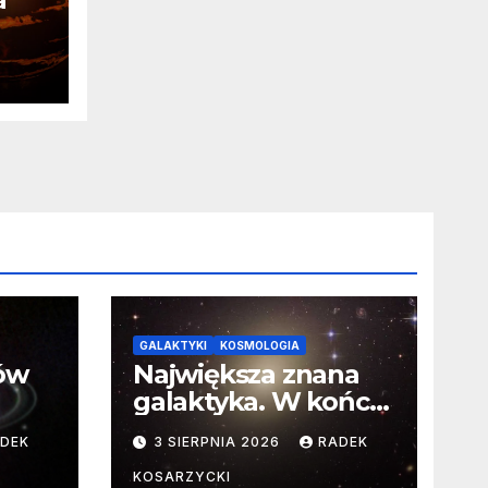
ia
a o
GALAKTYKI
KOSMOLOGIA
ców
Największa znana
galaktyka. W końcu
poznaliśmy jej
DEK
3 SIERPNIA 2026
RADEK
faktyczne wymiary
KOSARZYCKI