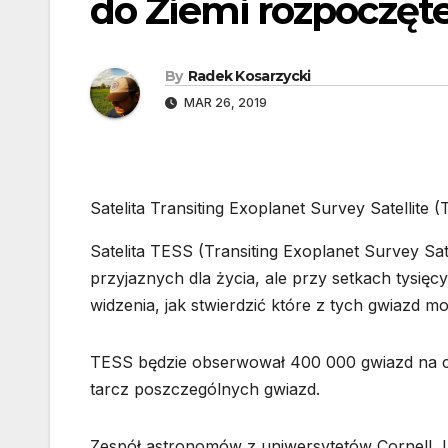
do Ziemi rozpoczęt
By
Radek Kosarzycki
MAR 26, 2019
Satelita Transiting Exoplanet Survey Satellit
Satelita TESS (Transiting Exoplanet Survey Sat
przyjaznych dla życia, ale przy setkach tysię
widzenia, jak stwierdzić które z tych gwiazd 
TESS będzie obserwował 400 000 gwiazd na ca
tarcz poszczególnych gwiazd.
Zespół astronomów z uniwersytetów Cornell, Le