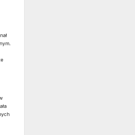
nał
znym.
że
 w
ała
nych