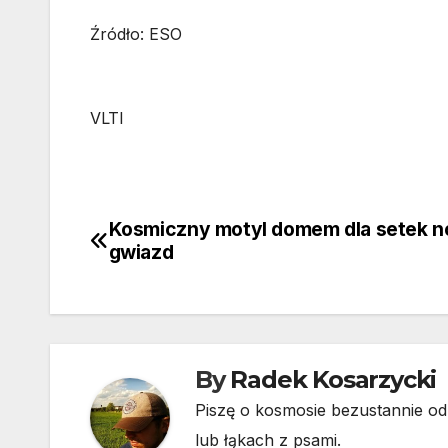
Źródło: ESO
VLTI
Kosmiczny motyl domem dla setek 
Nawigacja
gwiazd
wpisu
By
Radek Kosarzycki
Piszę o kosmosie bezustannie od 
lub łąkach z psami.