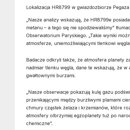
Lokalizacja HR8799 w gwiazdozbiorze Pegaza
„Nasze analizy wskazują, że HR8799e posiada 
metanu – a tego się nie spodziewaliśmy” tłuma
Obserwatorium Paryskiego. „Takie wyniki możn
atmosferze, uniemożliwiającymi tlenkowi węgl
Badacze odkryli także, że atmosfera planety z
nadmiar tlenku węgla, dane te wskazują, że w
gwałtownymi burzami.
„Nasze obserwacje pokazują kulę gazu podświe
przenikającymi między burzliwymi plamami c
chmury cząstek żelaza i krzemianów, które roz
atmosfery olbrzymiej egzoplanety tuż po naro
chemiczne”.