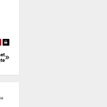
net
ęte
ie