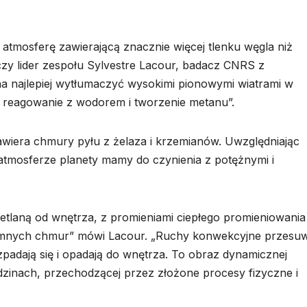
atmosferę zawierającą znacznie więcej tlenku węgla niż
czy lider zespołu Sylvestre Lacour, badacz CNRS z
a najlepiej wytłumaczyć wysokimi pionowymi wiatrami w
a reagowanie z wodorem i tworzenie metanu”.
awiera chmury pyłu z żelaza i krzemianów. Uwzględniając
 atmosferze planety mamy do czynienia z potężnymi i
tlaną od wnętrza, z promieniami ciepłego promieniowania
iemnych chmur” mówi Lacour. „Ruchy konwekcyjne przesuw
padają się i opadają do wnętrza. To obraz dynamicznej
dzinach, przechodzącej przez złożone procesy fizyczne i