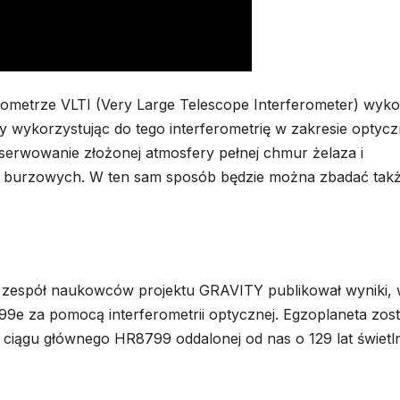
ometrze VLTI (Very Large Telescope Interferometer) wyko
 wykorzystując do tego interferometrię w zakresie optyc
serwowanie złożonej atmosfery pełnej chmur żelaza i
h burzowych. W ten sam sposób będzie można zbadać tak
s zespół naukowców projektu GRAVITY publikował wyniki,
9e za pomocą interferometrii optycznej. Egzoplaneta zost
 ciągu głównego HR8799 oddalonej od nas o 129 lat świetl