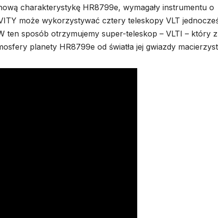
mi nową charakterystykę HR8799e, wymagały instrumentu o
RAVITY może wykorzystywać cztery teleskopy VLT jednocześ
 W ten sposób otrzymujemy super-teleskop – VLTI – który z
mosfery planety HR8799e od światła jej gwiazdy macierzyst