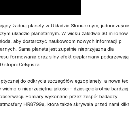
ający żadnej planety w Układzie Słonecznym, jednocześni
zym układzie planetarnym. W wieku zaledwie 30 milionów l
 młoda, aby dostarczyć naukowcom nowych informacji p
rnych. Sama planeta jest zupełnie nieprzyjazna dla
ocesu formowania oraz silny efekt cieplarniany podgrzewają
 stopni Celsjusza.
 optycznej do odkrycia szczegółów egzoplanety, a nowa tec
idmo o nieprzeciętnej jakości – dziesięciokrotnie bardziej
 obserwacji. Pomiary wykonane przez zespół badaczy
atmosfery HR8799e, która także skrywała przed nami kilk