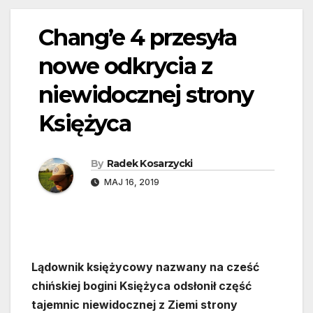
Chang’e 4 przesyła
nowe odkrycia z
niewidocznej strony
Księżyca
By
Radek Kosarzycki
MAJ 16, 2019
Lądownik księżycowy nazwany na cześć
chińskiej bogini Księżyca odsłonił część
tajemnic niewidocznej z Ziemi strony