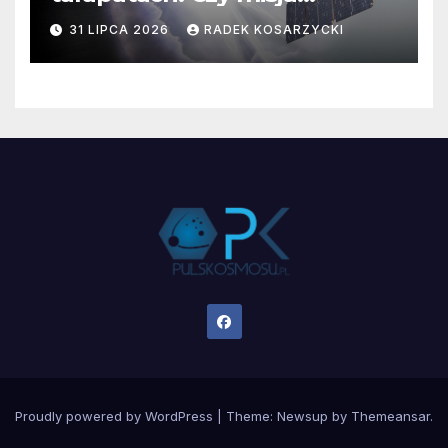
ratowania Teleskopu Swift
31 LIPCA 2026
RADEK KOSARZYCKI
jest zagrożona?
Proudly powered by WordPress
|
Theme:
Newsup
by
Themeansar
.