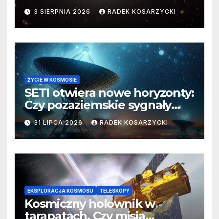
faktyczne wymiary
3 SIERPNIA 2026
RADEK KOSARZYCKI
ŻYCIE W KOSMOSIE
SETI otwiera nowe horyzonty:
Czy pozaziemskie sygnały
czekają w nieoczekiwanych
31 LIPCA 2026
RADEK KOSARZYCKI
miejscach?
EKSPLORACJA KOSMOSU
TELESKOPY
Kosmiczny holownik w
tarapatach. Czy misja