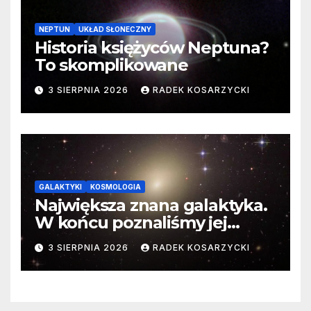
NEPTUN
UKŁAD SŁONECZNY
Historia księżyców Neptuna?
To skomplikowane
3 SIERPNIA 2026
RADEK KOSARZYCKI
GALAKTYKI
KOSMOLOGIA
Największa znana galaktyka.
W końcu poznaliśmy jej
faktyczne wymiary
3 SIERPNIA 2026
RADEK KOSARZYCKI