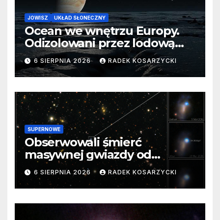
JOWISZ
UKŁAD SŁONECZNY
Ocean we wnętrzu Europy.
Odizolowani przez lodową
barierę
6 SIERPNIA 2026
RADEK KOSARZYCKI
SUPERNOWE
Obserwowali śmierć
masywnej gwiazdy od
samego początku. Niezwykle
6 SIERPNIA 2026
RADEK KOSARZYCKI
cenne dane