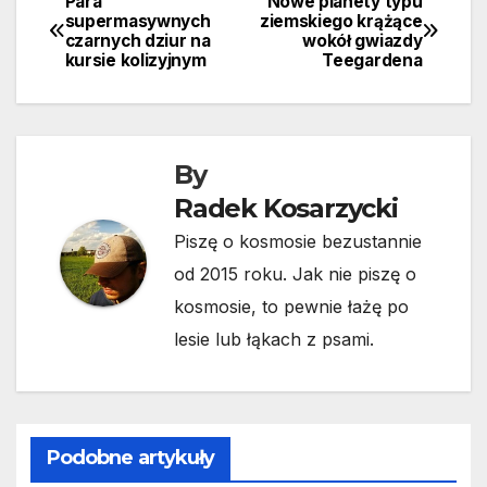
Para
Nowe planety typu
Nawigacja
supermasywnych
ziemskiego krążące
czarnych dziur na
wokół gwiazdy
wpisu
kursie kolizyjnym
Teegardena
By
Radek Kosarzycki
Piszę o kosmosie bezustannie
od 2015 roku. Jak nie piszę o
kosmosie, to pewnie łażę po
lesie lub łąkach z psami.
Podobne artykuły