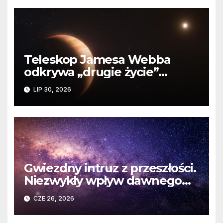
Teleskop Jamesa Webba
odkrywa „drugie życie”
planety krążącej wokół
LIP 30, 2026
martwej gwiazdy
Gwiezdny intruz z przeszłości.
Niezwykły wpływ dawnego
spotkania na komety Układu
CZE 26, 2026
Słonecznego