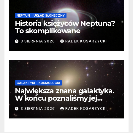
NEPTUN
UKŁAD SŁONECZNY
Historia księżyców Neptuna?
To skomplikowane
3 SIERPNIA 2026
RADEK KOSARZYCKI
GALAKTYKI
KOSMOLOGIA
Największa znana galaktyka.
W końcu poznaliśmy jej
faktyczne wymiary
3 SIERPNIA 2026
RADEK KOSARZYCKI