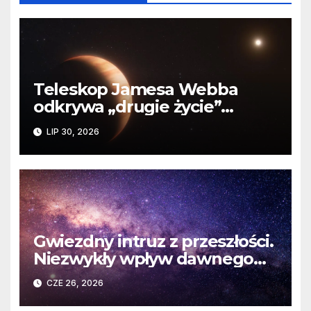
Teleskop Jamesa Webba
odkrywa „drugie życie”
planety krążącej wokół
LIP 30, 2026
martwej gwiazdy
Gwiezdny intruz z przeszłości.
Niezwykły wpływ dawnego
spotkania na komety Układu
CZE 26, 2026
Słonecznego