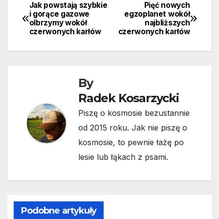
Jak powstają szybkie
Pięć nowych
Nawigacja
i gorące gazowe
egzoplanet wokół
olbrzymy wokół
najbliższych
wpisu
czerwonych karłów
czerwonych karłów
By
Radek Kosarzycki
Piszę o kosmosie bezustannie
od 2015 roku. Jak nie piszę o
kosmosie, to pewnie łażę po
lesie lub łąkach z psami.
Podobne artykuły