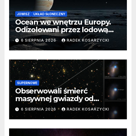
JOWISZ
UKŁAD SŁONECZNY
Ocean we wnętrzu Europy.
Odizolowani przez lodową
barierę
6 SIERPNIA 2026
RADEK KOSARZYCKI
SUPERNOWE
Obserwowali śmierć
masywnej gwiazdy od
samego początku. Niezwykle
6 SIERPNIA 2026
RADEK KOSARZYCKI
cenne dane