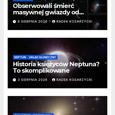
Obserwowali śmierć
masywnej gwiazdy od
samego początku. Niezwykle
6 SIERPNIA 2026
RADEK KOSARZYCKI
cenne dane
NEPTUN
UKŁAD SŁONECZNY
Historia księżyców Neptuna?
To skomplikowane
3 SIERPNIA 2026
RADEK KOSARZYCKI