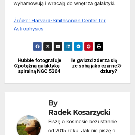
wyhamowują i wracają do wnętrza galaktyki.
Źródło: Harvard-Smithsonian Center for
Astrophysics
Hubble fotografuje
Ile gwiazd zderza się
Nawigacja
potężną galaktykę
ze sobą jako czarne
spiralną NGC 5364
dziury?
wpisu
By
Radek Kosarzycki
Piszę o kosmosie bezustannie
od 2015 roku. Jak nie piszę o