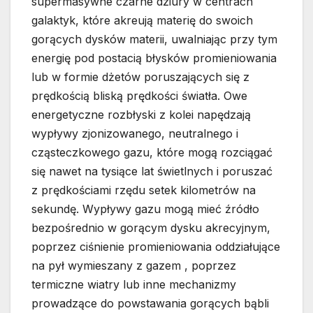
supermasywne czarne dziury w centrach
galaktyk, które akreują materię do swoich
gorących dysków materii, uwalniając przy tym
energię pod postacią błysków promieniowania
lub w formie dżetów poruszających się z
prędkością bliską prędkości światła. Owe
energetyczne rozbłyski z kolei napędzają
wypływy zjonizowanego, neutralnego i
cząsteczkowego gazu, które mogą rozciągać
się nawet na tysiące lat świetlnych i poruszać
z prędkościami rzędu setek kilometrów na
sekundę. Wypływy gazu mogą mieć źródło
bezpośrednio w gorącym dysku akrecyjnym,
poprzez ciśnienie promieniowania oddziałujące
na pył wymieszany z gazem , poprzez
termiczne wiatry lub inne mechanizmy
prowadzące do powstawania gorących bąbli