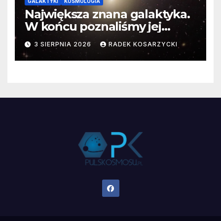
GALAKTYKI
KOSMOLOGIA
Największa znana galaktyka.
W końcu poznaliśmy jej
faktyczne wymiary
3 SIERPNIA 2026
RADEK KOSARZYCKI