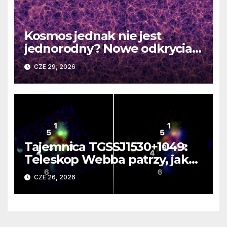
Kosmos jednak nie jest
jednorodny? Nowe odkrycia
DESI burzą fundamentalne
CZE 29, 2026
zasady kosmologii
Tajemnica TGSSJ1530+1049:
Teleskop Webba patrzy, jak
rodzi się supergalaktyka i
CZE 26, 2026
monstrualna czarna dziura