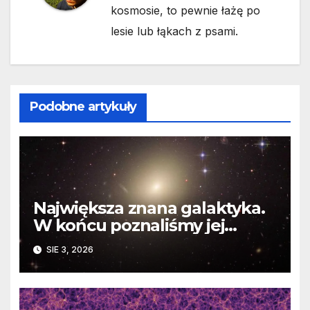
kosmosie, to pewnie łażę po
lesie lub łąkach z psami.
Podobne artykuły
Największa znana galaktyka.
W końcu poznaliśmy jej
faktyczne wymiary
SIE 3, 2026