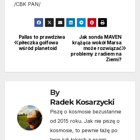
/CBK PAN/
Pallas to prawdziwa
Jak sonda MAVEN
Nawigacja
piłeczka golfowa
krążąca wokół Marsa
wśród planetoid
może rozwiązać
wpisu
problemy z radiem na
Ziemi?
By
Radek Kosarzycki
Piszę o kosmosie bezustannie
od 2015 roku. Jak nie piszę o
kosmosie, to pewnie łażę po
lesie lub łąkach z psami.