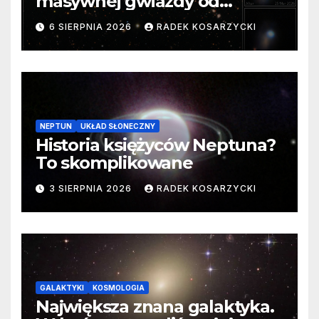
masywnej gwiazdy od
samego początku. Niezwykle
6 SIERPNIA 2026
RADEK KOSARZYCKI
cenne dane
NEPTUN
UKŁAD SŁONECZNY
Historia księżyców Neptuna?
To skomplikowane
3 SIERPNIA 2026
RADEK KOSARZYCKI
GALAKTYKI
KOSMOLOGIA
Największa znana galaktyka.