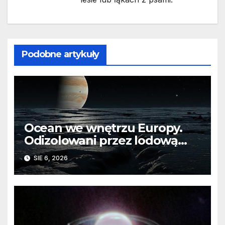
Podobne artykuły
Ocean we wnętrzu Europy.
Odizolowani przez lodową
barierę
SIE 6, 2026