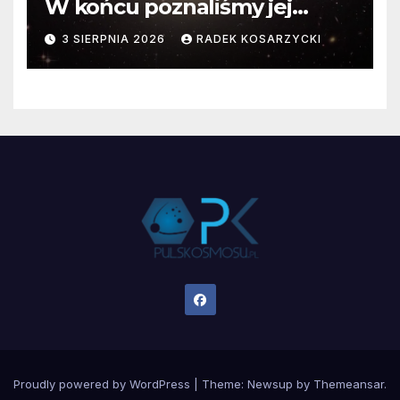
W końcu poznaliśmy jej
faktyczne wymiary
3 SIERPNIA 2026
RADEK KOSARZYCKI
Proudly powered by WordPress
|
Theme:
Newsup
by
Themeansar
.