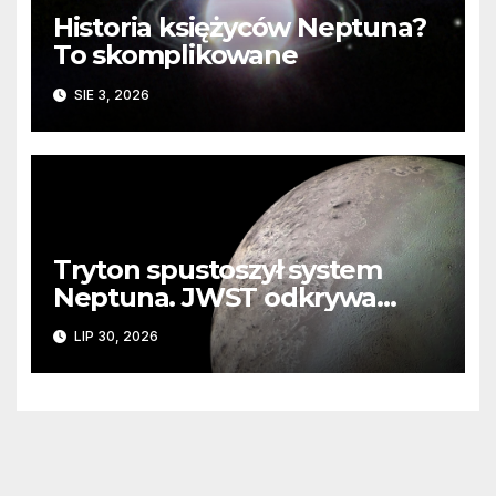
Historia księżyców Neptuna?
To skomplikowane
SIE 3, 2026
Tryton spustoszył system
Neptuna. JWST odkrywa
ślady kosmicznej katastrofy i
LIP 30, 2026
zaginionego lodu