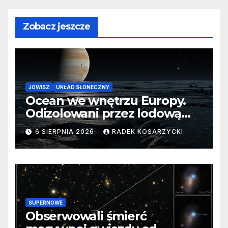
Zobacz jeszcze
JOWISZ
UKŁAD SŁONECZNY
Ocean we wnętrzu Europy.
Odizolowani przez lodową
barierę
6 SIERPNIA 2026
RADEK KOSARZYCKI
SUPERNOWE
Obserwowali śmierć