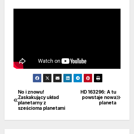
No i znowu!
HD 163296: A tu
Nawigacja
Zaskakujący układ
powstaje nowa
planetarny z
planeta
wpisu
sześcioma planetami