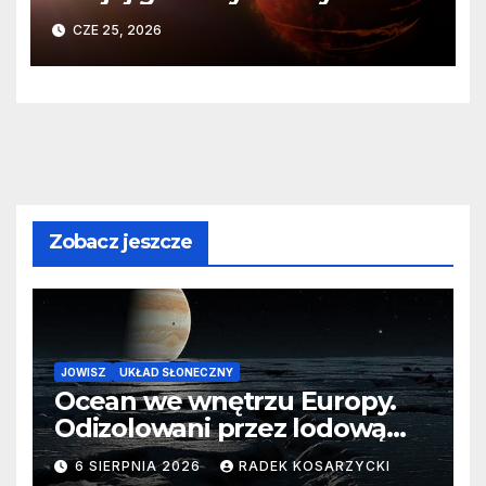
Teleskopu Webba o HD
CZE 25, 2026
80606 b
Zobacz jeszcze
JOWISZ
UKŁAD SŁONECZNY
Ocean we wnętrzu Europy.
Odizolowani przez lodową
barierę
6 SIERPNIA 2026
RADEK KOSARZYCKI