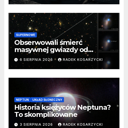
SUPERNOWE
Obserwowali śmierć
masywnej gwiazdy od
samego początku. Niezwykle
6 SIERPNIA 2026
RADEK KOSARZYCKI
cenne dane
NEPTUN
UKŁAD SŁONECZNY
Historia księżyców Neptuna?
To skomplikowane
3 SIERPNIA 2026
RADEK KOSARZYCKI