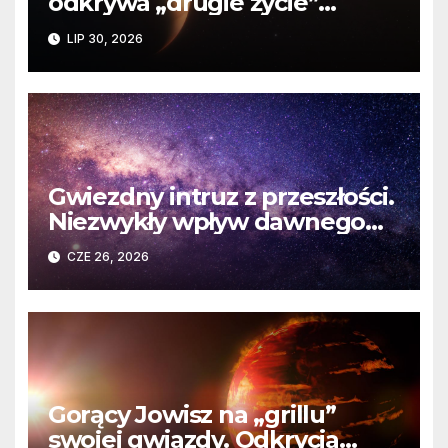
odkrywa „drugie życie”
planety krążącej wokół
LIP 30, 2026
martwej gwiazdy
Gwiezdny intruz z przeszłości.
Niezwykły wpływ dawnego
spotkania na komety Układu
CZE 26, 2026
Słonecznego
Gorący Jowisz na „grillu”
swojej gwiazdy. Odkrycia