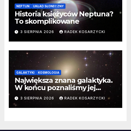
NEPTUN
UKŁAD SŁONECZNY
Historia księżyców Neptuna?
To skomplikowane
3 SIERPNIA 2026
RADEK KOSARZYCKI
GALAKTYKI
KOSMOLOGIA
Największa znana galaktyka.
W końcu poznaliśmy jej
faktyczne wymiary
3 SIERPNIA 2026
RADEK KOSARZYCKI