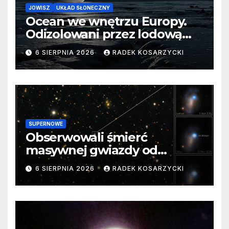
JOWISZ
UKŁAD SŁONECZNY
Ocean we wnętrzu Europy.
Odizolowani przez lodową
barierę
6 SIERPNIA 2026
RADEK KOSARZYCKI
SUPERNOWE
Obserwowali śmierć
masywnej gwiazdy od
samego początku. Niezwykle
6 SIERPNIA 2026
RADEK KOSARZYCKI
cenne dane