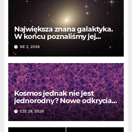
Największa znana galaktyka.
W końcu poznaliśmy jej
faktyczne wymiary
SIE 3, 2026
Kosmos jednak nie jest
jednorodny? Nowe odkrycia
DESI burzą fundamentalne
CZE 29, 2026
zasady kosmologii