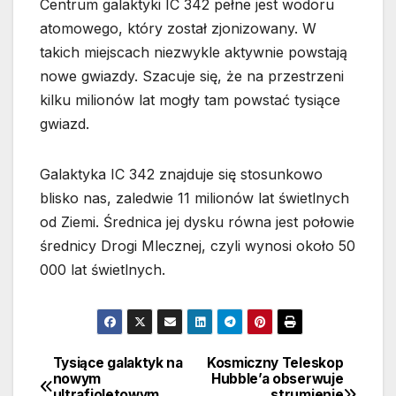
Centrum galaktyki IC 342 pełne jest wodoru
atomowego, który został zjonizowany. W
takich miejscach niezwykle aktywnie powstają
nowe gwiazdy. Szacuje się, że na przestrzeni
kilku milionów lat mogły tam powstać tysiące
gwiazd.
Galaktyka IC 342 znajduje się stosunkowo
blisko nas, zaledwie 11 milionów lat świetlnych
od Ziemi. Średnica jej dysku równa jest połowie
średnicy Drogi Mlecznej, czyli wynosi około 50
000 lat świetlnych.
Tysiące galaktyk na
Kosmiczny Teleskop
Nawigacja
nowym
Hubble’a obserwuje
ultrafioletowym
strumienie