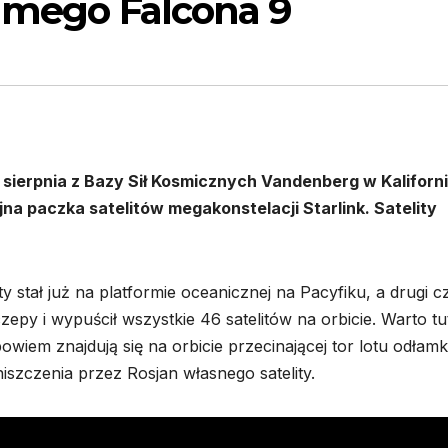
samego Falcona 9
 sierpnia z Bazy Sił Kosmicznych Vandenberg w Kaliforni
na paczka satelitów megakonstelacji Starlink. Satelity
y stał już na platformie oceanicznej na Pacyfiku, a drugi c
czepy i wypuścił wszystkie 46 satelitów na orbicie. Warto tu
bowiem znajdują się na orbicie przecinającej tor lotu odła
iszczenia przez Rosjan własnego satelity.