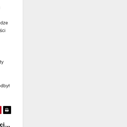
u
odze
ści
ty
odbył
ci.