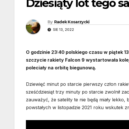
Dziesiąty lot tego 
By
Radek Kosarzycki
SIE 13, 2022
O godzinie 23:40 polskiego czasu w piątek 13
szczycie rakiety Falcon 9 wystartowała kolej
poleciały na orbitę biegunową.
Dziewięć minut po starcie pierwszy człon rakiet
sześćdziesiąt trzy minuty po starcie zwolnił za
zauważyć, że satelity te nie będą miały lekko, 
powstałych w listopadzie 2021 roku wskutek zn