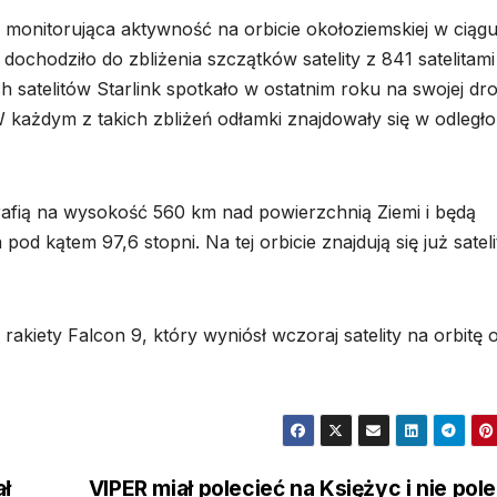
nitorująca aktywność na orbicie okołoziemskiej w ciąg
dochodziło do zbliżenia szczątków satelity z 841 satelitami
ch satelitów Starlink spotkało w ostatnim roku na swojej dr
W każdym z takich zbliżeń odłamki znajdowały się w odległo
trafią na wysokość 560 km nad powierzchnią Ziemi i będą
od kątem 97,6 stopni. Na tej orbicie znajdują się już sateli
akiety Falcon 9, który wyniósł wczoraj satelity na orbitę 
ał
VIPER miał polecieć na Księżyc i nie pole