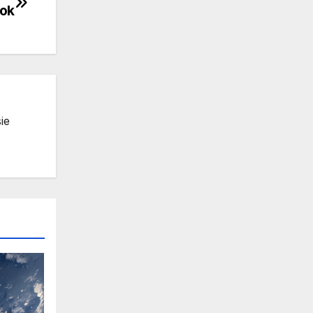
rok
ie