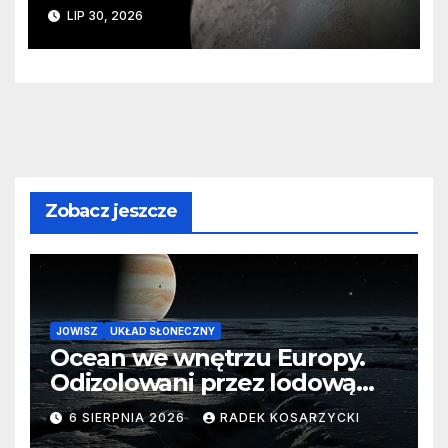
ślady kosmicznej katastrofy i
LIP 30, 2026
zaginionego lodu
Zobacz jeszcze
JOWISZ
UKŁAD SŁONECZNY
Ocean we wnętrzu Europy.
Odizolowani przez lodową
barierę
6 SIERPNIA 2026
RADEK KOSARZYCKI