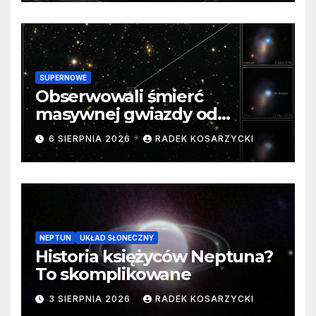
SUPERNOWE
Obserwowali śmierć
masywnej gwiazdy od
samego początku. Niezwykle
6 SIERPNIA 2026
RADEK KOSARZYCKI
cenne dane
NEPTUN
UKŁAD SŁONECZNY
Historia księżyców Neptuna?
To skomplikowane
3 SIERPNIA 2026
RADEK KOSARZYCKI