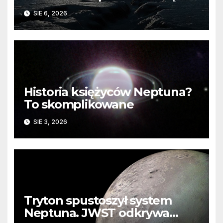
barierę
SIE 6, 2026
Historia księżyców Neptuna?
To skomplikowane
SIE 3, 2026
Tryton spustoszył system
Neptuna. JWST odkrywa