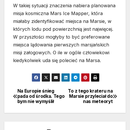
W takiej sytuacji znaczenia nabiera planowana
misja kosmiczna Mars Ice Mapper, która
miałaby zidentyfikować miejsca na Marsie, w
których lodu pod powierzchnią jest najwięcej.
W przyszłości mogłyby to być preferowane
miejsca lądowania pierwszych marsjańskich
misji załogowych. O ile w ogóle człowiekowi
kiedykolwiek uda się polecieć na Marsa.
Na Europie śnieg
To z tego krateru na
Nawigacja
pada od środka. Tego
Marsie przyleciał do
bym nie wymyślił
nas meteoryt
wpisu