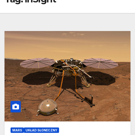
MARS
UKŁAD SŁONECZNY