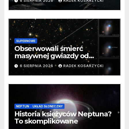
6 SIERPNIA 2026
RADEK KOSARZYCKI
SUPERNOWE
Obserwowali śmierć
masywnej gwiazdy od
samego początku. Niezwykle
6 SIERPNIA 2026
RADEK KOSARZYCKI
cenne dane
NEPTUN
UKŁAD SŁONECZNY
Historia księżyców Neptuna?
To skomplikowane