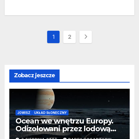
Stronicowanie
1
2
wpisów
Zobacz jeszcze
JOWISZ
UKŁAD SŁONECZNY
Ocean we wnętrzu Europy.
Odizolowani przez lodową
barierę