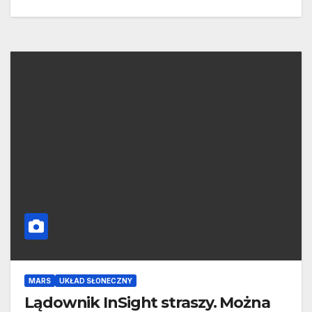
MARS
UKŁAD SŁONECZNY
Lądownik InSight straszy. Można