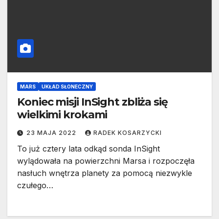
MARS
UKŁAD SŁONECZNY
Koniec misji InSight zbliża się
wielkimi krokami
23 MAJA 2022
RADEK KOSARZYCKI
To już cztery lata odkąd sonda InSight
wylądowała na powierzchni Marsa i rozpoczęła
nasłuch wnętrza planety za pomocą niezwykle
czułego…