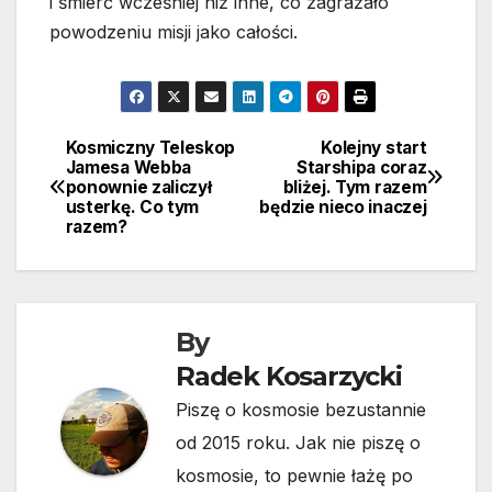
i śmierć wcześniej niż inne, co zagrażało
powodzeniu misji jako całości.
Kosmiczny Teleskop
Kolejny start
Nawigacja
Jamesa Webba
Starshipa coraz
ponownie zaliczył
bliżej. Tym razem
wpisu
usterkę. Co tym
będzie nieco inaczej
razem?
By
Radek Kosarzycki
Piszę o kosmosie bezustannie
od 2015 roku. Jak nie piszę o
kosmosie, to pewnie łażę po