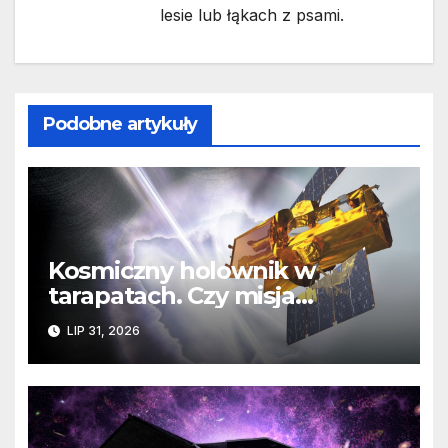
lesie lub łąkach z psami.
Podobne artykuły
Kosmiczny holownik w
tarapatach. Czy misja
ratowania Teleskopu Swift
LIP 31, 2026
jest zagrożona?