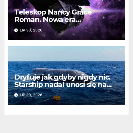
Teleskop Nancy Grace
Roman. Nowa era
kosmicznych odkryć już
LIP 30, 2026
wkrótce
Dryfuje jak gdyby nigdy nic.
Starship nadal unosi się na
wodach Oceanu Indyjskiego
LIP 30, 2026