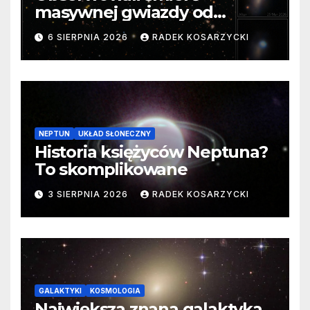
masywnej gwiazdy od
samego początku. Niezwykle
6 SIERPNIA 2026
RADEK KOSARZYCKI
cenne dane
NEPTUN
UKŁAD SŁONECZNY
Historia księżyców Neptuna?
To skomplikowane
3 SIERPNIA 2026
RADEK KOSARZYCKI
GALAKTYKI
KOSMOLOGIA
Największa znana galaktyka.