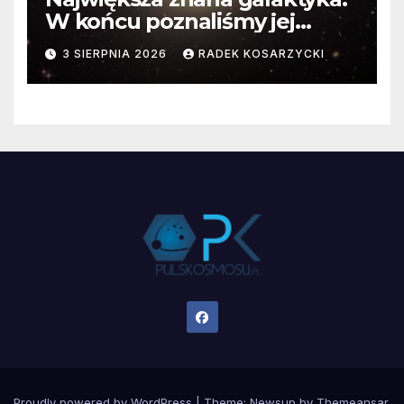
W końcu poznaliśmy jej
faktyczne wymiary
3 SIERPNIA 2026
RADEK KOSARZYCKI
Proudly powered by WordPress
|
Theme:
Newsup
by
Themeansar
.