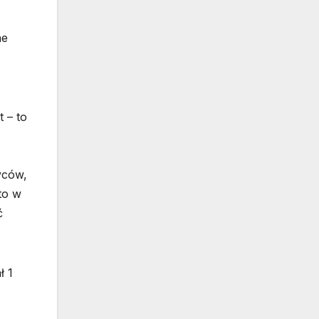
ne
t – to
yców,
to w
ć
ł 1