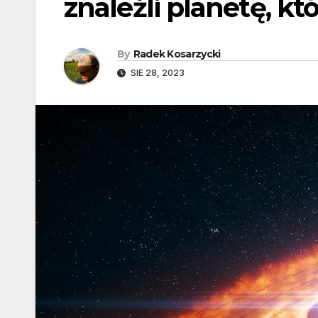
znaleźli planetę, kt
By
Radek Kosarzycki
SIE 28, 2023