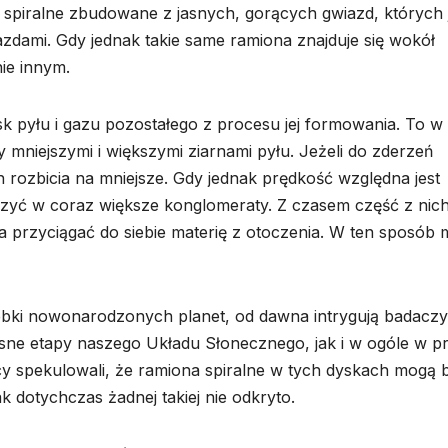
 spiralne zbudowane z jasnych, gorących gwiazd, których 
azdami. Gdy jednak takie same ramiona znajduje się wokół
ie innym.
k pyłu i gazu pozostałego z procesu jej formowania. To w
mniejszymi i większymi ziarnami pyłu. Jeżeli do zderzeń
h rozbicia na mniejsze. Gdy jednak prędkość względna jest
czyć w coraz większe konglomeraty. Z czasem część z nic
na przyciągać do siebie materię z otoczenia. W ten sposób
lebki nowonarodzonych planet, od dawna intrygują badaczy
ne etapy naszego Układu Słonecznego, jak i w ogóle w p
y spekulowali, że ramiona spiralne w tych dyskach mogą 
 dotychczas żadnej takiej nie odkryto.