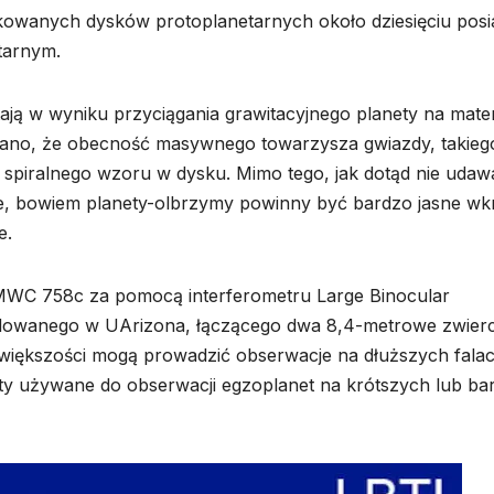
ikowanych dysków protoplanetarnych około dziesięciu posi
tarnym.
ają w wyniku przyciągania grawitacyjnego planety na mate
wano, że obecność masywnego towarzysza gwiazdy, takiego
 spiralnego wzoru w dysku. Mimo tego, jak dotąd nie udaw
ące, bowiem planety-olbrzymy powinny być bardzo jasne wk
e.
WC 758c za pomocą interferometru Large Binocular
udowanego w UArizona, łączącego dwa 8,4-metrowe zwierc
 większości mogą prowadzić obserwacje na dłuższych fala
nty używane do obserwacji egzoplanet na krótszych lub bar