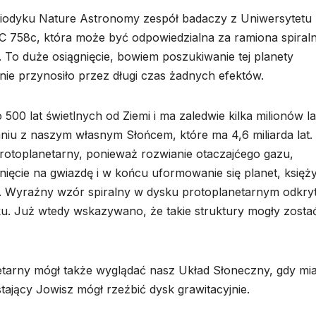
odyku Nature Astronomy zespół badaczy z Uniwersytetu
C 758c, która może być odpowiedzialna za ramiona spiral
j. To duże osiągnięcie, bowiem poszukiwanie tej planety
nie przynosiło przez długi czas żadnych efektów.
500 lat świetlnych od Ziemi i ma zaledwie kilka milionów la
iu z naszym własnym Słońcem, które ma 4,6 miliarda lat.
protoplanetarny, ponieważ rozwianie otaczajćego gazu,
dnięcie na gwiazdę i w końcu uformowanie się planet, księż
lat. Wyraźny wzór spiralny w dysku protoplanetarnym odkry
u. Już wtedy wskazywano, że takie struktury mogły zosta
etarny mógł także wyglądać nasz Układ Słoneczny, gdy mia
ający Jowisz mógł rzeźbić dysk grawitacyjnie.