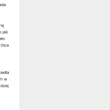
ada
rię
 jak
ało
rótce
iadła
ch w
dziej