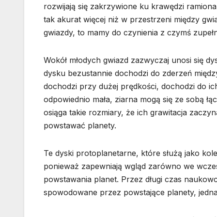
rozwijają się zakrzywione ku krawędzi ramiona
tak akurat więcej niż w przestrzeni między gwi
gwiazdy, to mamy do czynienia z czymś zupełn
Wokół młodych gwiazd zazwyczaj unosi się dys
dysku bezustannie dochodzi do zderzeń między 
dochodzi przy dużej prędkości, dochodzi do ic
odpowiednio mała, ziarna mogą się ze sobą łą
osiąga takie rozmiary, że ich grawitacja zaczy
powstawać planety.
Te dyski protoplanetarne, które służą jako ko
ponieważ zapewniają wgląd zarówno we wczes
powstawania planet. Przez długi czas naukowc
spowodowane przez powstające planety, jednak