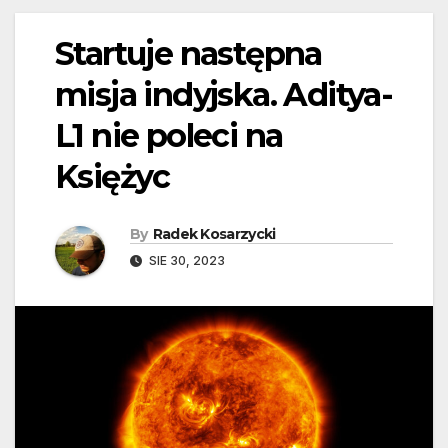
Startuje następna
misja indyjska. Aditya-
L1 nie poleci na
Księżyc
By
Radek Kosarzycki
SIE 30, 2023