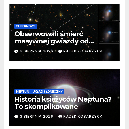
SUPERNOWE
Obserwowali śmierć
masywnej gwiazdy od
samego początku. Niezwykle
6 SIERPNIA 2026
RADEK KOSARZYCKI
cenne dane
NEPTUN
UKŁAD SŁONECZNY
Historia księżyców Neptuna?
To skomplikowane
3 SIERPNIA 2026
RADEK KOSARZYCKI