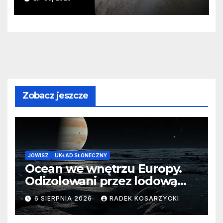
zaginionego lodu
Zobacz jeszcze
JOWISZ
UKŁAD SŁONECZNY
Ocean we wnętrzu Europy.
Odizolowani przez lodową
barierę
6 SIERPNIA 2026
RADEK KOSARZYCKI