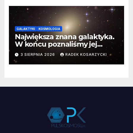
GALAKTYKI
KOSMOLOGIA
Największa znana galaktyka.
W końcu poznaliśmy jej
faktyczne wymiary
3 SIERPNIA 2026
RADEK KOSARZYCKI