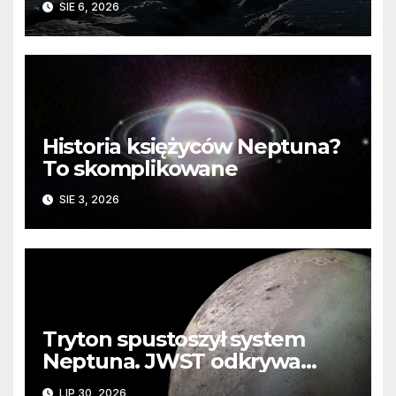
SIE 6, 2026
Historia księżyców Neptuna?
To skomplikowane
SIE 3, 2026
Tryton spustoszył system
Neptuna. JWST odkrywa
ślady kosmicznej katastrofy i
LIP 30, 2026