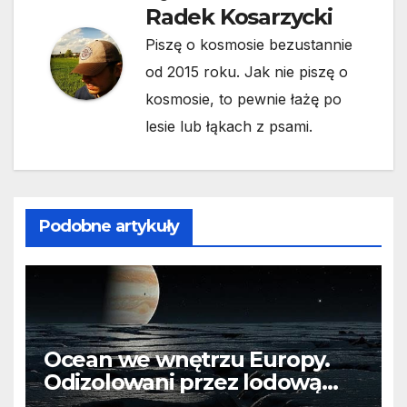
Radek Kosarzycki
Piszę o kosmosie bezustannie
od 2015 roku. Jak nie piszę o
kosmosie, to pewnie łażę po
lesie lub łąkach z psami.
Podobne artykuły
Ocean we wnętrzu Europy.
Odizolowani przez lodową
barierę