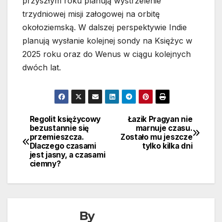
przyszłym roku planują wystrzelenie
trzydniowej misji załogowej na orbitę
okołoziemską. W dalszej perspektywie Indie
planują wysłanie kolejnej sondy na Księżyc w
2025 roku oraz do Wenus w ciągu kolejnych
dwóch lat.
Regolit księżycowy
Łazik Pragyan nie
Nawigacja
bezustannie się
marnuje czasu.
przemieszcza.
Zostało mu jeszcze
wpisu
Dlaczego czasami
tylko kilka dni
jest jasny, a czasami
ciemny?
By