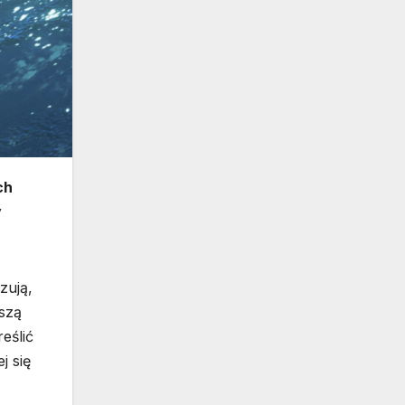
ch
y
zują,
aszą
eślić
j się