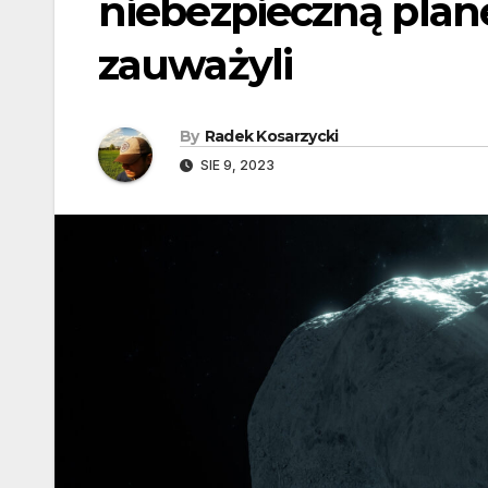
niebezpieczną planet
zauważyli
By
Radek Kosarzycki
SIE 9, 2023