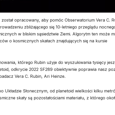
ę, został opracowany, aby pomóc Obserwatorium Vera C. R
wadzeniu zbliżającego się 10-letniego przeglądu nocneg
icznych w bliskim sąsiedztwie Ziemi. Algorytm ten może m
ów o kosmicznych skałach znajdujących się na kursie
owania, którego Rubin użyje do wyszukiwania tysięcy jes
etoid, odkrycie 2022 SF289 obiektywnie poprawia nasz po
badacz Vera C. Rubin, Ari Heinze.
po Układzie Słonecznym, od planetoid wielkości kilku metr
smiczne skały są pozostałościami materiału, z którego oko