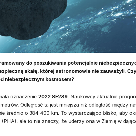
ogramowany do poszukiwania potencjalnie niebezpieczny
bezpieczną skałę, której astronomowie nie zauważyli. Cz
rzed niebezpiecznym kosmosem?
ymała oznaczenie
2022 SF289
. Naukowcy aktualnie progno
ometrów. Odległość ta jest mniejsza niż odległość między n
bie średnio o 384 400 km. To wystarczająco blisko, aby okr
ę (PHA), ale to nie znaczy, że uderzy ona w Ziemię w dające