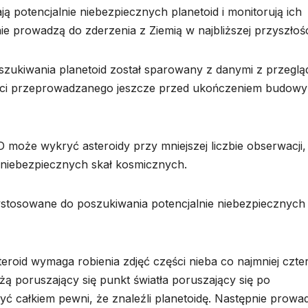
ą potencjalnie niebezpiecznych planetoid i monitorują ich
 nie prowadzą do zderzenia z Ziemią w najbliższej przyszłośc
zukiwania planetoid został sparowany z danymi z przeglą
ci przeprowadzanego jeszcze przed ukończeniem budowy
może wykryć asteroidy przy mniejszej liczbie obserwacji,
 niebezpiecznych skał kosmicznych.
stosowane do poszukiwania potencjalnie niebezpiecznych
eroid wymaga robienia zdjęć części nieba co najmniej czte
ą poruszający się punkt światła poruszający się po
 być całkiem pewni, że znaleźli planetoidę. Następnie prowad