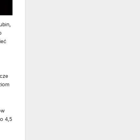
ubin,
o
ieć
zcze
ziom
ów
ło 4,5