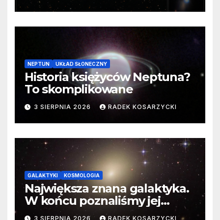
cenne dane
NEPTUN
UKŁAD SŁONECZNY
Historia księżyców Neptuna?
To skomplikowane
3 SIERPNIA 2026
RADEK KOSARZYCKI
GALAKTYKI
KOSMOLOGIA
Największa znana galaktyka.
W końcu poznaliśmy jej
faktyczne wymiary
3 SIERPNIA 2026
RADEK KOSARZYCKI