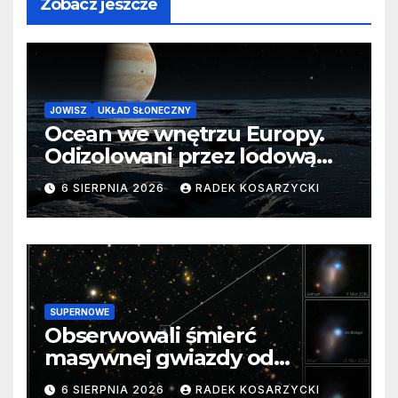
Zobacz jeszcze
JOWISZ
UKŁAD SŁONECZNY
Ocean we wnętrzu Europy.
Odizolowani przez lodową
barierę
6 SIERPNIA 2026
RADEK KOSARZYCKI
SUPERNOWE
Obserwowali śmierć
masywnej gwiazdy od
samego początku. Niezwykle
6 SIERPNIA 2026
RADEK KOSARZYCKI