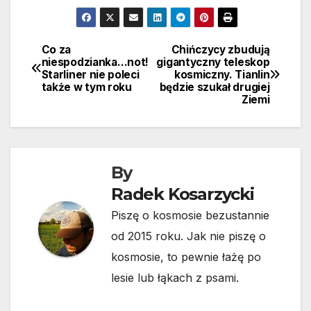
Co za
Chińczycy zbudują
Nawigacja
niespodzianka…not!
gigantyczny teleskop
Starliner nie poleci
kosmiczny. Tianlin
wpisu
także w tym roku
będzie szukał drugiej
Ziemi
By
Radek Kosarzycki
Piszę o kosmosie bezustannie
od 2015 roku. Jak nie piszę o
kosmosie, to pewnie łażę po
lesie lub łąkach z psami.