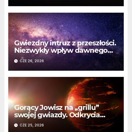
martwej gwiazdy
Gwiezdny intruz z przeszłości.
Niezwykły wpływ dawnego
spotkania na komety Układu
CZE 26, 2026
Słonecznego
Gorący Jowisz na „grillu”
swojej gwiazdy. Odkrycia
Teleskopu Webba o HD
CZE 25, 2026
80606 b