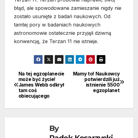
błąd, ale spowodowane zamieszanie nigdy nie
zostało usunięte z badań naukowych. Od
tamtej pory w badaniach naukowych
astronomowie ostatecznie przyjęli dziwną
konwencję, że Terzan 11 nie istnieje.
Na tej egzoplanecie
Mamy to! Naukowcy
Nawigacja
może być życie!
potwierdzili już
James Webb odkrył
istnienie 5500
wpisu
tam coś
egzoplanet
obiecującego
By
Radek Kosarzycki