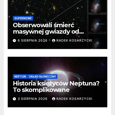
SUPERNOWE
Obserwowali śmierć
masywnej gwiazdy od
samego początku. Niezwykle
6 SIERPNIA 2026
RADEK KOSARZYCKI
cenne dane
NEPTUN
UKŁAD SŁONECZNY
Historia księżyców Neptuna?
To skomplikowane
3 SIERPNIA 2026
RADEK KOSARZYCKI