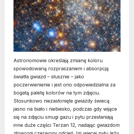
Astronomowie określają zmianę koloru
spowodowaną rozpraszaniem i absorpcją
światła gwiazd – słusznie – jako
poczerwienienie i jest ono odpowiedzialna za
bogatą paletę kolorów na tym zdjęciu.
Stosunkowo niezasłonięte gwiazdy świecą
jasno na biało i niebiesko, podczas gdy wijące
się na zdjęciu smugi gazu i pyłu przesłaniają
inne duże części Terzan 12, nadając gwiazdom
złowrogi czerwony odcień. Im więcej pyłu leży