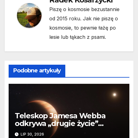
Piszę o kosmosie bezustannie
od 2015 roku. Jak nie piszę o
kosmosie, to pewnie łażę po
lesie lub łąkach z psami.
Podobne artykuły
Teleskop Jamesa Webba
odkrywa „drugie życie”
planety krążącej wokół
LIP 30, 2026