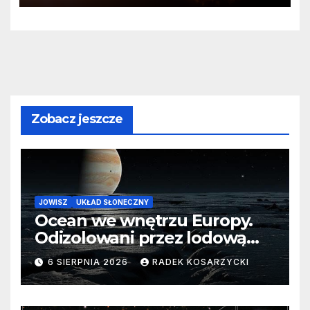
Zobacz jeszcze
JOWISZ
UKŁAD SŁONECZNY
Ocean we wnętrzu Europy.
Odizolowani przez lodową
barierę
6 SIERPNIA 2026
RADEK KOSARZYCKI