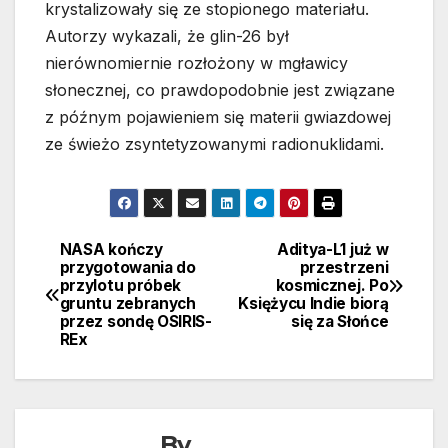
krystalizowały się ze stopionego materiału.
Autorzy wykazali, że glin-26 był
nierównomiernie rozłożony w mgławicy
słonecznej, co prawdopodobnie jest związane
z późnym pojawieniem się materii gwiazdowej
ze świeżo zsyntetyzowanymi radionuklidami.
NASA kończy
Aditya-L1 już w
Nawigacja
przygotowania do
przestrzeni
przylotu próbek
kosmicznej. Po
wpisu
gruntu zebranych
Księżycu Indie biorą
przez sondę OSIRIS-
się za Słońce
REx
By