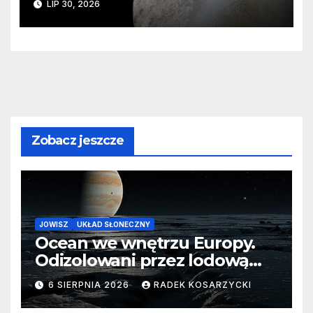
LIP 30, 2026
zaginionego lodu
Zobacz jeszcze
JOWISZ
UKŁAD SŁONECZNY
Ocean we wnętrzu Europy.
Odizolowani przez lodową
barierę
6 SIERPNIA 2026
RADEK KOSARZYCKI