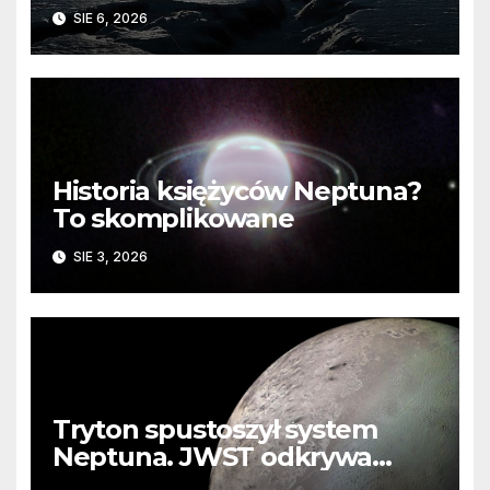
barierę
SIE 6, 2026
Historia księżyców Neptuna?
To skomplikowane
SIE 3, 2026
Tryton spustoszył system
Neptuna. JWST odkrywa
ślady kosmicznej katastrofy i