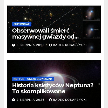
SUPERNOWE
Obserwowali śmierć
masywnej gwiazdy od
samego początku. Niezwykle
6 SIERPNIA 2026
RADEK KOSARZYCKI
cenne dane
NEPTUN
UKŁAD SŁONECZNY
Historia księżyców Neptuna?
To skomplikowane
3 SIERPNIA 2026
RADEK KOSARZYCKI