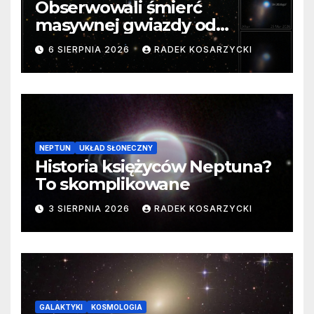
Obserwowali śmierć
masywnej gwiazdy od
samego początku. Niezwykle
6 SIERPNIA 2026
RADEK KOSARZYCKI
cenne dane
NEPTUN
UKŁAD SŁONECZNY
Historia księżyców Neptuna?
To skomplikowane
3 SIERPNIA 2026
RADEK KOSARZYCKI
GALAKTYKI
KOSMOLOGIA