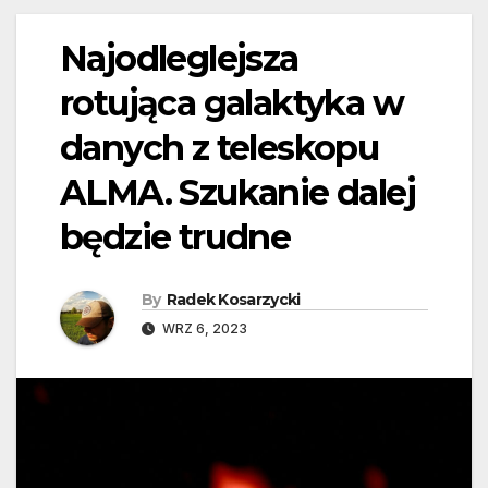
Najodleglejsza
rotująca galaktyka w
danych z teleskopu
ALMA. Szukanie dalej
będzie trudne
By
Radek Kosarzycki
WRZ 6, 2023