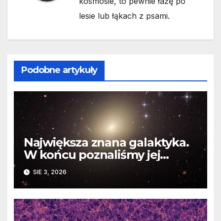
kosmosie, to pewnie łażę po
lesie lub łąkach z psami.
Podobne artykuły
Największa znana galaktyka.
W końcu poznaliśmy jej
faktyczne wymiary
SIE 3, 2026