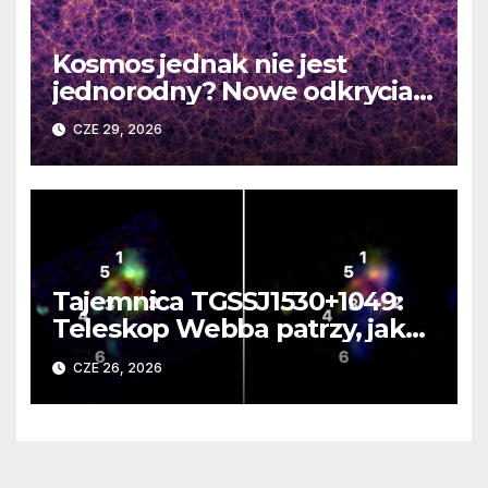
Kosmos jednak nie jest
jednorodny? Nowe odkrycia
DESI burzą fundamentalne
CZE 29, 2026
zasady kosmologii
Tajemnica TGSSJ1530+1049:
Teleskop Webba patrzy, jak
rodzi się supergalaktyka i
CZE 26, 2026
monstrualna czarna dziura