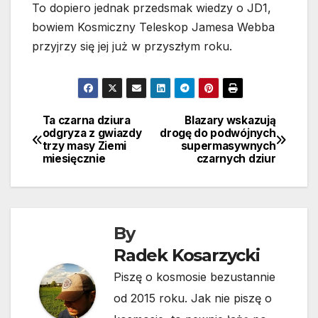
To dopiero jednak przedsmak wiedzy o JD1,
bowiem Kosmiczny Teleskop Jamesa Webba
przyjrzy się jej już w przyszłym roku.
Ta czarna dziura
Blazary wskazują
Nawigacja
odgryza z gwiazdy
drogę do podwójnych
trzy masy Ziemi
supermasywnych
wpisu
miesięcznie
czarnych dziur
By
Radek Kosarzycki
Piszę o kosmosie bezustannie
od 2015 roku. Jak nie piszę o