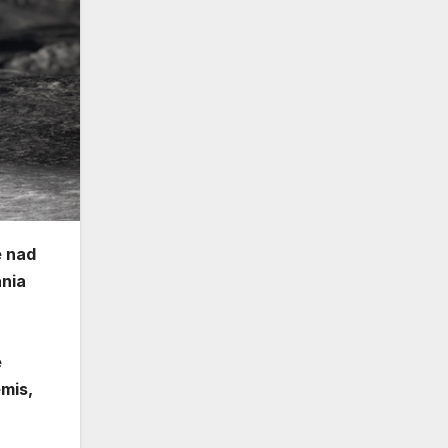
e nad
ania
e
mis,