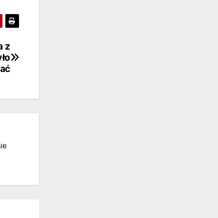
a z
yło
ać
ie