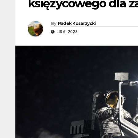
księżycowego dla z
By
Radek Kosarzycki
LIS 6, 2023