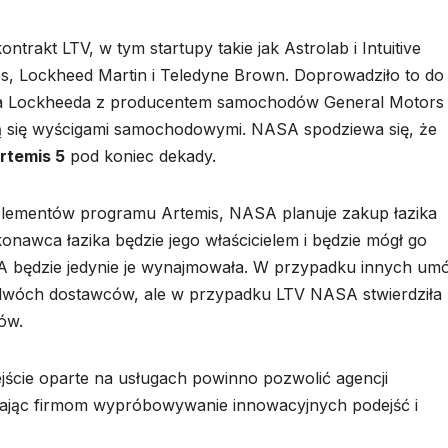
ontrakt LTV, w tym startupy takie jak Astrolab i Intuitive
dos, Lockheed Martin i Teledyne Brown. Doprowadziło to do
aca Lockheeda z producentem samochodów General Motors 
ą się wyścigami samochodowymi. NASA spodziewa się, że
rtemis 5
pod koniec dekady.
elementów programu Artemis, NASA planuje zakup łazika
nawca łazika będzie jego właścicielem i będzie mógł go
 będzie jedynie je wynajmowała. W przypadku innych um
 dwóch dostawców, ale w przypadku LTV NASA stwierdziła
ów.
jście oparte na usługach powinno pozwolić agencji
wiając firmom wypróbowywanie innowacyjnych podejść i