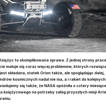
siężyc to skomplikowana sprawa. Z jednej strony prac
oncie maluje się coraz więcej problemów, których rozwiąz
jest składana, statek Orion także, ale spoglądając dalej,
drów kosmicznych nadal nie ma, a i rakiet do kolejnych
wiadujemy się także, że NASA opóźniła o cztery miesiąc
a księżycowego na potrzeby załóg przyszłych misji Arte
gramu.