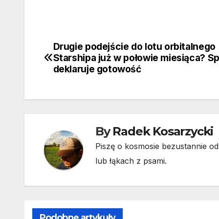
Drugie podejście do lotu orbitalnego
Nawigacja
Starshipa już w połowie miesiąca? S
wpisu
deklaruje gotowość
By
Radek Kosarzycki
Piszę o kosmosie bezustannie od 
lub łąkach z psami.
Podobne artykuły