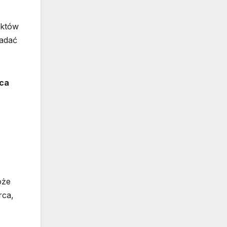
aktów
padać
rca
oże
rca,