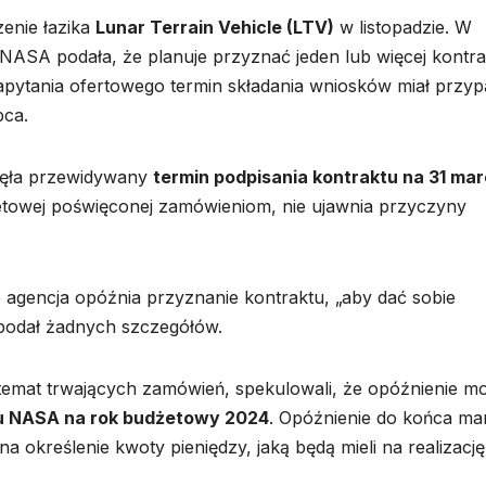
enie łazika
Lunar Terrain Vehicle (LTV)
w listopadzie. W
ASA podała, że planuje przyznać jeden lub więcej kontr
apytania ofertowego termin składania wniosków miał przy
pca.
nęła przewidywany
termin podpisania kontraktu na 31 ma
netowej poświęconej zamówieniom, nie ujawnia przyczyny
 agencja opóźnia przyznanie kontraktu, „aby dać sobie
 podał żadnych szczegółów.
 temat trwających zamówień, spekulowali, że opóźnienie m
u NASA na rok budżetowy 2024
. Opóźnienie do końca ma
 określenie kwoty pieniędzy, jaką będą mieli na realizację