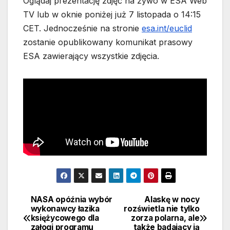
Oglądaj prezentację zdjęć na żywo w ESA Web
TV lub w oknie poniżej już 7 listopada o 14:15
CET. Jednocześnie na stronie
esa.int/euclid
zostanie opublikowany komunikat prasowy
ESA zawierający wszystkie zdjęcia.
NASA opóźnia wybór
Alaskę w nocy
Nawigacja
wykonawcy łazika
rozświetla nie tylko
księżycowego dla
zorza polarna, ale
wpisu
załogi programu
także badający ją