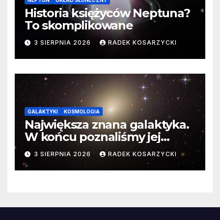
Historia księżyców Neptuna?
To skomplikowane
3 SIERPNIA 2026
RADEK KOSARZYCKI
GALAKTYKI
KOSMOLOGIA
Największa znana galaktyka.
W końcu poznaliśmy jej
faktyczne wymiary
3 SIERPNIA 2026
RADEK KOSARZYCKI