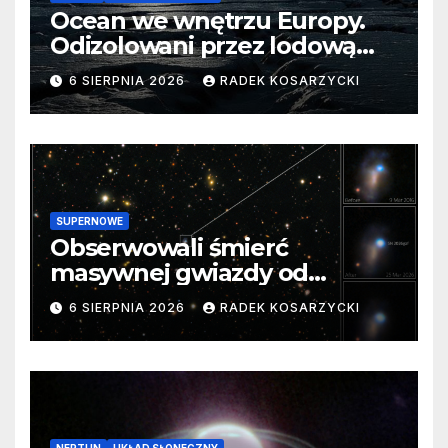
Ocean we wnętrzu Europy.
Odizolowani przez lodową
barierę
6 SIERPNIA 2026
RADEK KOSARZYCKI
SUPERNOWE
Obserwowali śmierć
masywnej gwiazdy od
samego początku. Niezwykle
6 SIERPNIA 2026
RADEK KOSARZYCKI
cenne dane
NEPTUN
UKŁAD SŁONECZNY