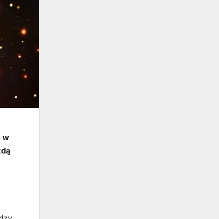
, w
zdą
ędzy