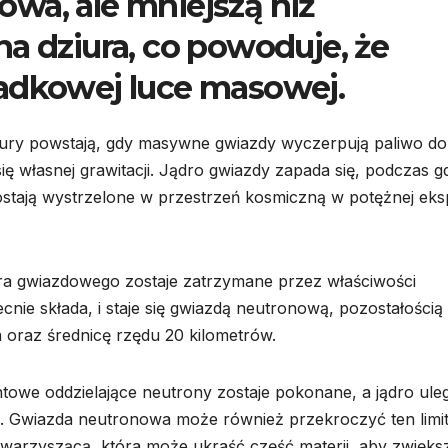
wa, ale mniejszą niż
a dziura, co powoduje, że
gadkowej luce masowej.
iury powstają, gdy masywne gwiazdy wyczerpują paliwo do
się własnej grawitacji. Jądro gwiazdy zapada się, podczas g
stają wystrzelone w przestrzeń kosmiczną w potężnej eksp
dra gwiazdowego zostaje zatrzymane przez właściwości
ie składa, i staje się gwiazdą neutronową, pozostałością
 oraz średnicę rzędu 20 kilometrów.
owe oddzielające neutrony zostaje pokonane, a jądro ule
rą. Gwiazda neutronowa może również przekroczyć ten limit
towarzyszącą, która może ukraść część materii, aby zwięks