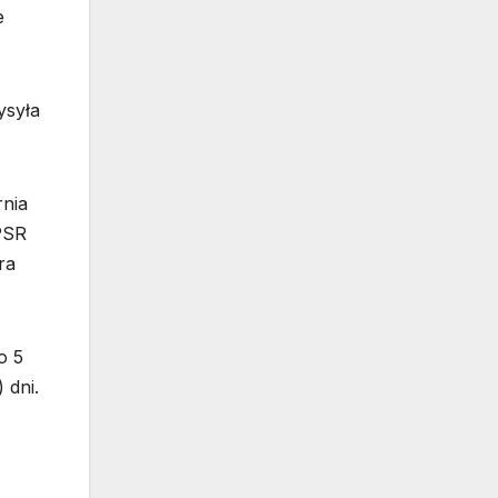
e
ysyła
rnia
PSR
ra
o 5
 dni.