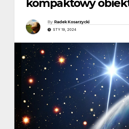
kompaktowy obiek
By
Radek Kosarzycki
STY 19, 2024