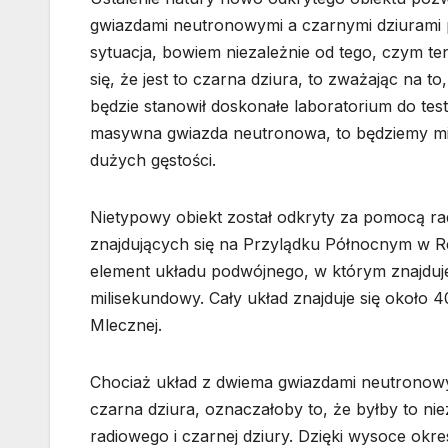
gwiazdami neutronowymi a czarnymi dziurami 
sytuacja, bowiem niezależnie od tego, czym ten
się, że jest to czarna dziura, to zważając na t
będzie stanowił doskonałe laboratorium do testo
masywna gwiazda neutronowa, to będziemy mie
dużych gęstości.
Nietypowy obiekt został odkryty za pomocą ra
znajdujących się na Przylądku Północnym w Re
element układu podwójnego, w którym znajduje
milisekundowy. Cały układ znajduje się około 4
Mlecznej.
Chociaż układ z dwiema gwiazdami neutronowym
czarna dziura, oznaczałoby to, że byłby to ni
radiowego i czarnej dziury. Dzięki wysoce ok