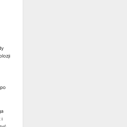
dy
lozji
 po
ga
 i
zyć