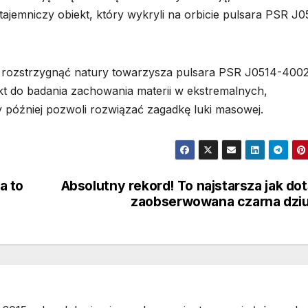
emniczy obiekt, który wykryli na orbicie pulsara PSR J0
ze rozstrzygnąć natury towarzysza pulsara PSR J0514-4002
ekt do badania zachowania materii w ekstremalnych,
 później pozwoli rozwiązać zagadkę luki masowej.
a to
Absolutny rekord! To najstarsza jak do
zaobserwowana czarna dzi