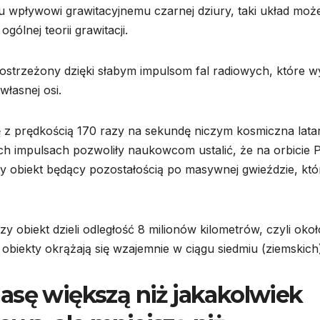
wpływowi grawitacyjnemu czarnej dziury, taki układ moż
ólnej teorii grawitacji.
ostrzeżony dzięki słabym impulsom fal radiowych, które w
łasnej osi.
z prędkością 170 razy na sekundę niczym kosmiczna lata
ch impulsach pozwoliły naukowcom ustalić, że na orbicie 
ty obiekt będący pozostałością po masywnej gwieździe, któ
y obiekt dzieli odległość 8 milionów kilometrów, czyli okoł
obiekty okrążają się wzajemnie w ciągu siedmiu (ziemskich)
asę większą niż jakakolwiek