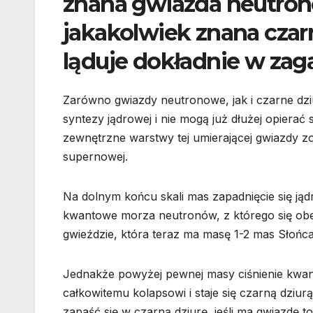
znana gwiazda neutrono
jakakolwiek znana czarn
ląduje dokładnie w za
Zarówno gwiazdy neutronowe, jak i czarne dz
syntezy jądrowej i nie mogą już dłużej opierać 
zewnętrzne warstwy tej umierającej gwiazdy zo
supernowej.
Na dolnym końcu skali mas zapadnięcie się ją
kwantowe morza neutronów, z którego się obecn
gwieździe, która teraz ma masę 1-2 mas Słońca
Jednakże powyżej pewnej masy ciśnienie kwant
całkowitemu kolapsowi i staje się czarną dziu
zapaść się w czarną dziurę, jeśli ma gwiazdę 