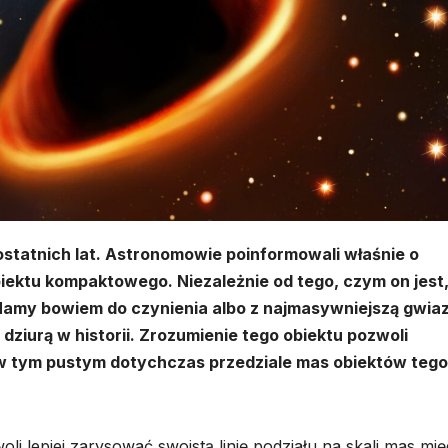
 ostatnich lat. Astronomowie poinformowali właśnie o
ektu kompaktowego. Niezależnie od tego, czym on jest
 Mamy bowiem do czynienia albo z najmasywniejszą gwia
 dziurą w historii. Zrozumienie tego obiektu pozwoli
w tym pustym dotychczas przedziale mas obiektów tego
i lepiej zarysować swoistą linię podziału na skali mas mi