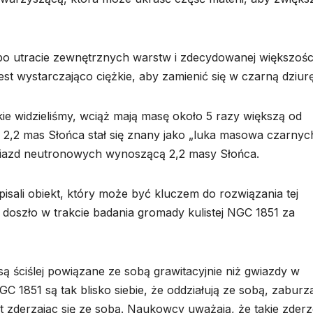
 po utracie zewnętrznych warstw i zdecydowanej większośc
t wystarczająco ciężkie, aby zamienić się w czarną dziurę
kie widzieliśmy, wciąż mają masę około 5 razy większą od
 2,2 mas Słońca stał się znany jako „luka masowa czarnyc
gwiazd neutronowych wynoszącą 2,2 masy Słońca.
isali obiekt, który może być kluczem do rozwiązania tej
a doszło w trakcie badania gromady kulistej NGC 1851 za
są ściślej powiązane ze sobą grawitacyjnie niż gwiazdy w
C 1851 są tak blisko siebie, że oddziałują ze sobą, zaburz
t zderzając się ze sobą. Naukowcy uważają, że takie zderz