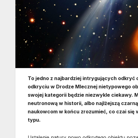
To jedno z najbardziej intrygujących odkryć
odkryciu w Drodze Mlecznej nietypowego obi
swojej kategorii będzie niezwykle ciekawy.
neutronową w historii, albo najlżejszą czarną
naukowcom w końcu zrozumieć, co czai się 
typu.
Ustalenie natury nowo odkrytego obiektu pozwol