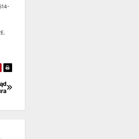
514-
E.
tąd
ura