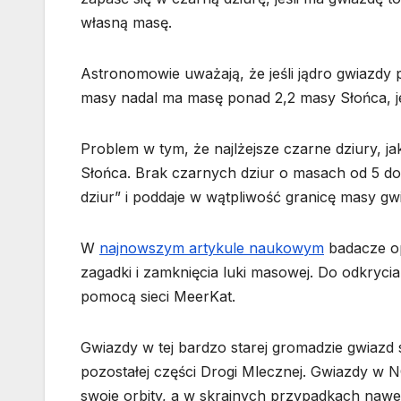
własną masę.
Astronomowie uważają, że jeśli jądro gwiazdy
masy nadal ma masę ponad 2,2 masy Słońca, jes
Problem w tym, że najlżejsze czarne dziury, ja
Słońca. Brak czarnych dziur o masach od 5 do
dziur” i poddaje w wątpliwość granicę masy 
W
najnowszym artykule naukowym
badacze op
zagadki i zamknięcia luki masowej. Do odkryci
pomocą sieci MeerKat.
Gwiazdy w tej bardzo starej gromadzie gwiazd 
pozostałej części Drogi Mlecznej. Gwiazdy w NG
swoje orbity, a w skrajnych przypadkach nawe