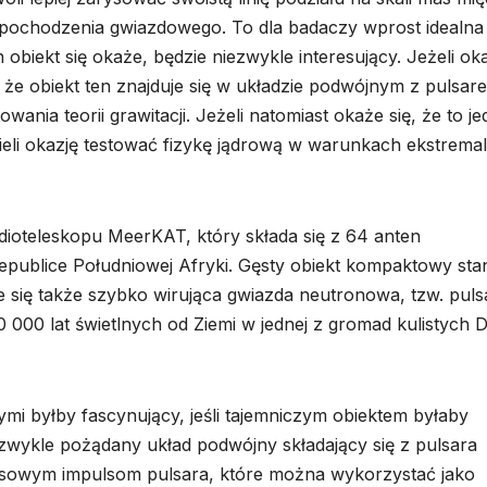
pochodzenia gwiazdowego. To dla badaczy wprost idealna
 obiekt się okaże, będzie niezwykle interesujący. Jeżeli ok
o, że obiekt ten znajduje się w układzie podwójnym z pulsar
wania teorii grawitacji. Jeżeli natomiast okaże się, że to j
li okazję testować fizykę jądrową w warunkach ekstremal
dioteleskopu MeerKAT, który składa się z 64 anten
publice Południowej Afryki. Gęsty obiekt kompaktowy sta
 się także szybko wirująca gwiazda neutronowa, tzw. puls
0 000 lat świetlnych od Ziemi w jednej z gromad kulistych D
i byłby fascynujący, jeśli tajemniczym obiektem byłaby
ezwykle pożądany układ podwójny składający się z pulsara
resowym impulsom pulsara, które można wykorzystać jako