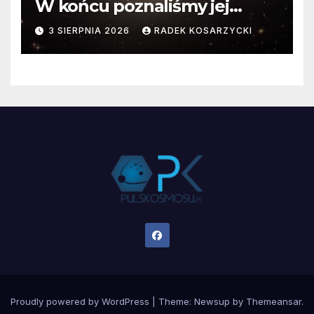
W końcu poznaliśmy jej
faktyczne wymiary
3 SIERPNIA 2026
RADEK KOSARZYCKI
Proudly powered by WordPress
|
Theme:
Newsup
by
Themeansar
.