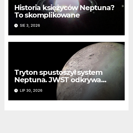
Historia księżyców Neptuna?
To skomplikowane
SIE 3, 2026
Tryton spustoszył system
Neptuna. JWST odkrywa
ślady kosmicznej katastrofy i
LIP 30, 2026
zaginionego lodu