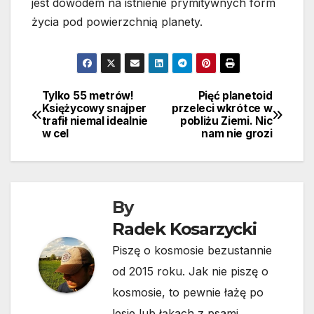
jest dowodem na istnienie prymitywnych form
życia pod powierzchnią planety.
Tylko 55 metrów!
Pięć planetoid
Nawigacja
Księżycowy snajper
przeleci wkrótce w
trafił niemal idealnie
pobliżu Ziemi. Nic
wpisu
w cel
nam nie grozi
By
Radek Kosarzycki
Piszę o kosmosie bezustannie
od 2015 roku. Jak nie piszę o
kosmosie, to pewnie łażę po
lesie lub łąkach z psami.