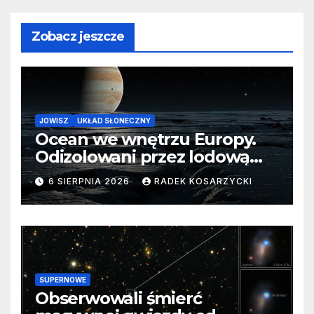
Zobacz jeszcze
JOWISZ
UKŁAD SŁONECZNY
Ocean we wnętrzu Europy.
Odizolowani przez lodową
barierę
6 SIERPNIA 2026
RADEK KOSARZYCKI
SUPERNOWE
Obserwowali śmierć