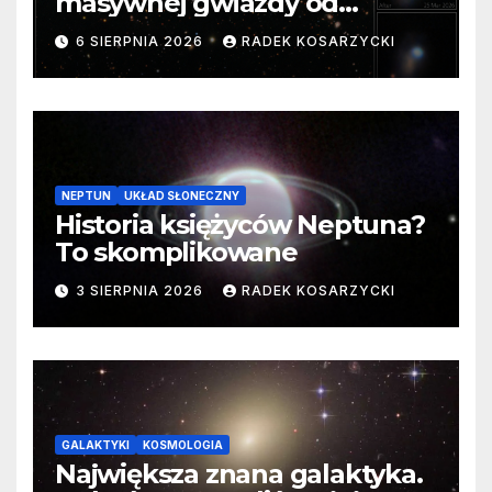
masywnej gwiazdy od
samego początku. Niezwykle
6 SIERPNIA 2026
RADEK KOSARZYCKI
cenne dane
NEPTUN
UKŁAD SŁONECZNY
Historia księżyców Neptuna?
To skomplikowane
3 SIERPNIA 2026
RADEK KOSARZYCKI
GALAKTYKI
KOSMOLOGIA
Największa znana galaktyka.