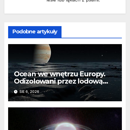
Podobne artykuły
Ocean we wnętrzu Europy.
Odizolowani przez lodową
barierę
SIE 6, 2026