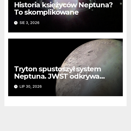
Historia księżyców Neptuna?
To skomplikowane
SIE 3, 2026
Tryton spustoszył system
Neptuna. JWST odkrywa
ślady kosmicznej katastrofy i
LIP 30, 2026
zaginionego lodu