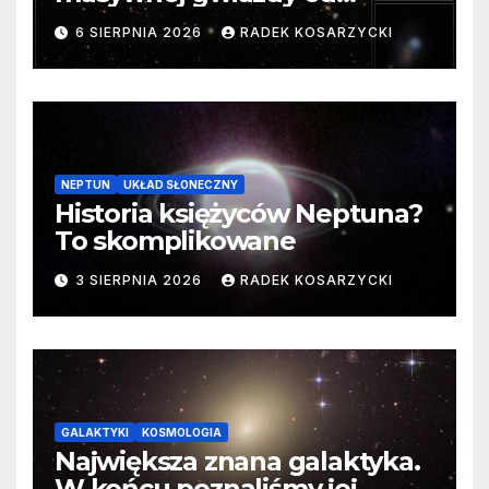
samego początku. Niezwykle
6 SIERPNIA 2026
RADEK KOSARZYCKI
cenne dane
NEPTUN
UKŁAD SŁONECZNY
Historia księżyców Neptuna?
To skomplikowane
3 SIERPNIA 2026
RADEK KOSARZYCKI
GALAKTYKI
KOSMOLOGIA
Największa znana galaktyka.
W końcu poznaliśmy jej