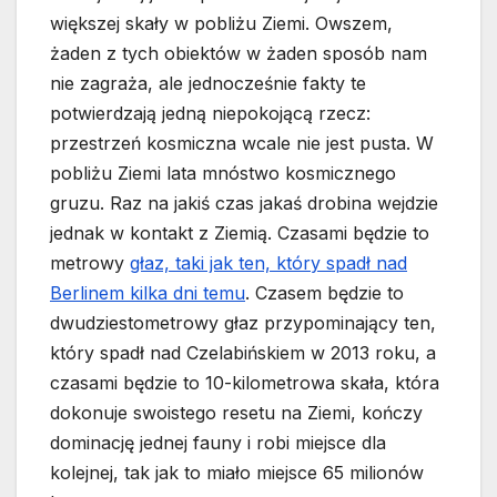
większej skały w pobliżu Ziemi. Owszem,
żaden z tych obiektów w żaden sposób nam
nie zagraża, ale jednocześnie fakty te
potwierdzają jedną niepokojącą rzecz:
przestrzeń kosmiczna wcale nie jest pusta. W
pobliżu Ziemi lata mnóstwo kosmicznego
gruzu. Raz na jakiś czas jakaś drobina wejdzie
jednak w kontakt z Ziemią. Czasami będzie to
metrowy
głaz, taki jak ten, który spadł nad
Berlinem kilka dni temu
. Czasem będzie to
dwudziestometrowy głaz przypominający ten,
który spadł nad Czelabińskiem w 2013 roku, a
czasami będzie to 10-kilometrowa skała, która
dokonuje swoistego resetu na Ziemi, kończy
dominację jednej fauny i robi miejsce dla
kolejnej, tak jak to miało miejsce 65 milionów