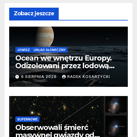
Zobacz jeszcze
JOWISZ
UKŁAD SŁONECZNY
Ocean we wnętrzu Europy.
Odizolowani przez lodową
barierę
6 SIERPNIA 2026
RADEK KOSARZYCKI
SUPERNOWE
Obserwowali śmierć
masywnej gwiazdy od