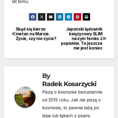
lat temu.
Skąd się bierze
Japoński lądownik
Nawigacja
metan na Marsie.
księżycowy SLIM
Życie, czy nie życie?
niczym feniks z
wpisu
popiołów. To jeszcze
nie jest koniec
By
Radek Kosarzycki
Piszę o kosmosie bezustannie
od 2015 roku. Jak nie piszę o
kosmosie, to pewnie łażę po
lesie lub łąkach z psami.