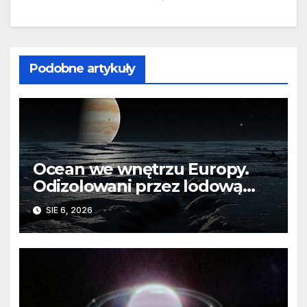
Podobne artykuły
Ocean we wnętrzu Europy.
Odizolowani przez lodową
barierę
SIE 6, 2026