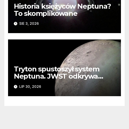
Historia księżyców Neptuna?
To skomplikowane
SIE 3, 2026
Tryton spustoszył system
Neptuna. JWST odkrywa
ślady kosmicznej katastrofy i
LIP 30, 2026
zaginionego lodu