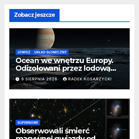
Zobacz jeszcze
JOWISZ
UKŁAD SŁONECZNY
Ocean we wnętrzu Europy.
Odizolowani przez lodową
barierę
6 SIERPNIA 2026
RADEK KOSARZYCKI
SUPERNOWE
Obserwowali śmierć
masywnej gwiazdy od