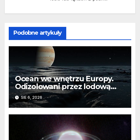
Podobne artykuły
Ocean we wnętrzu Europy.
Odizolowani przez lodową
barierę
SIE 6, 2026