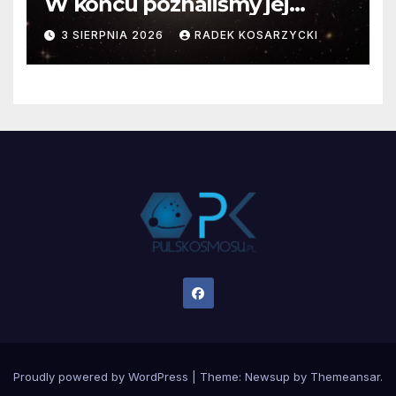
W końcu poznaliśmy jej
faktyczne wymiary
3 SIERPNIA 2026
RADEK KOSARZYCKI
Proudly powered by WordPress
|
Theme:
Newsup
by
Themeansar
.