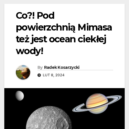
Co?! Pod
powierzchnią Mimasa
też jest ocean ciekłej
wody!
By
Radek Kosarzycki
LUT 8, 2024