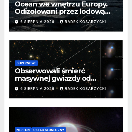
Ocean we wnętrzu Europy.
Odizolowani przez lodową
barierę
6 SIERPNIA 2026
RADEK KOSARZYCKI
SUPERNOWE
Obserwowali śmierć
masywnej gwiazdy od
samego początku. Niezwykle
6 SIERPNIA 2026
RADEK KOSARZYCKI
cenne dane
NEPTUN
UKŁAD SŁONECZNY