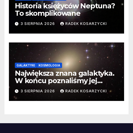
Historia księżyców Neptuna?
To skomplikowane
3 SIERPNIA 2026
RADEK KOSARZYCKI
GALAKTYKI
KOSMOLOGIA
Największa znana galaktyka.
W końcu poznaliśmy jej
faktyczne wymiary
3 SIERPNIA 2026
RADEK KOSARZYCKI