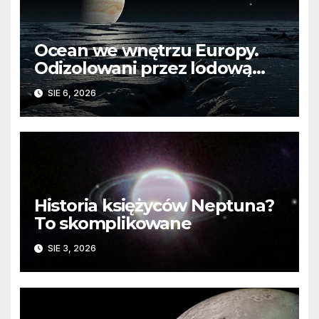
Ocean we wnętrzu Europy.
Odizolowani przez lodową
barierę
SIE 6, 2026
Historia księżyców Neptuna?
To skomplikowane
SIE 3, 2026