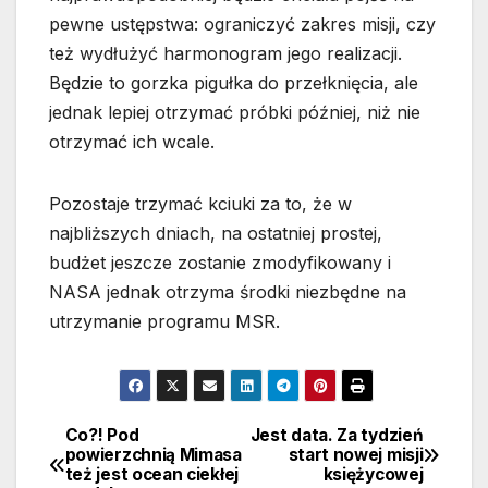
pewne ustępstwa: ograniczyć zakres misji, czy
też wydłużyć harmonogram jego realizacji.
Będzie to gorzka pigułka do przełknięcia, ale
jednak lepiej otrzymać próbki później, niż nie
otrzymać ich wcale.
Pozostaje trzymać kciuki za to, że w
najbliższych dniach, na ostatniej prostej,
budżet jeszcze zostanie zmodyfikowany i
NASA jednak otrzyma środki niezbędne na
utrzymanie programu MSR.
Co?! Pod
Jest data. Za tydzień
Nawigacja
powierzchnią Mimasa
start nowej misji
też jest ocean ciekłej
księżycowej