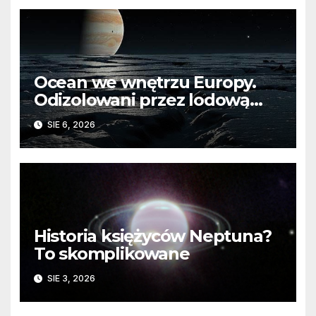
Ocean we wnętrzu Europy.
Odizolowani przez lodową
barierę
SIE 6, 2026
Historia księżyców Neptuna?
To skomplikowane
SIE 3, 2026