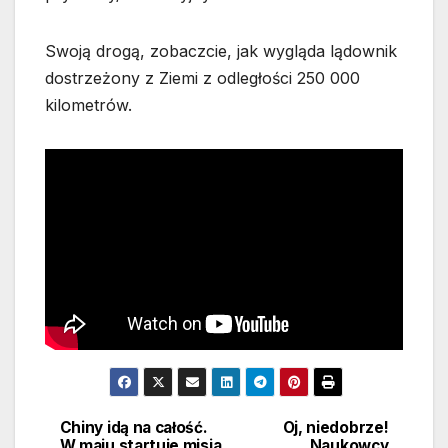
Swoją drogą, zobaczcie, jak wygląda lądownik
dostrzeżony z Ziemi z odległości 250 000
kilometrów.
Chiny idą na całość.
Oj, niedobrze!
Nawigacja
W maju startuje misja
Naukowcy