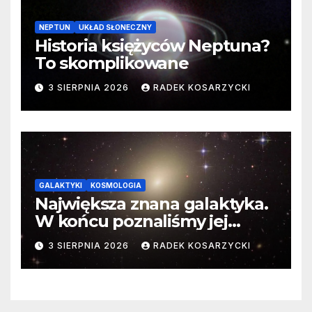
NEPTUN
UKŁAD SŁONECZNY
Historia księżyców Neptuna?
To skomplikowane
3 SIERPNIA 2026
RADEK KOSARZYCKI
GALAKTYKI
KOSMOLOGIA
Największa znana galaktyka.
W końcu poznaliśmy jej
faktyczne wymiary
3 SIERPNIA 2026
RADEK KOSARZYCKI