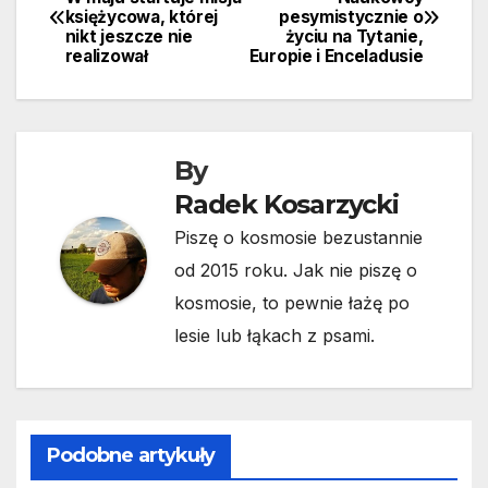
księżycowa, której
pesymistycznie o
wpisu
nikt jeszcze nie
życiu na Tytanie,
realizował
Europie i Enceladusie
By
Radek Kosarzycki
Piszę o kosmosie bezustannie
od 2015 roku. Jak nie piszę o
kosmosie, to pewnie łażę po
lesie lub łąkach z psami.
Podobne artykuły