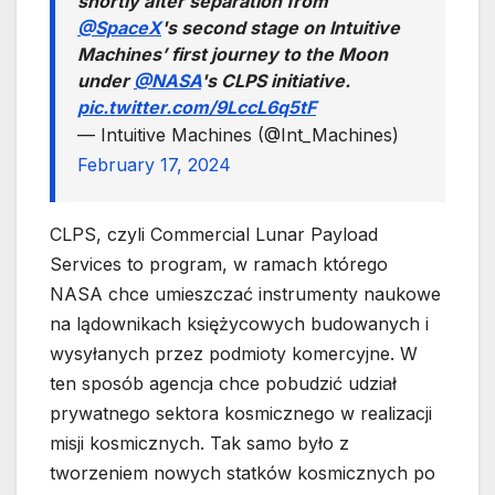
shortly after separation from
@SpaceX
's second stage on Intuitive
Machines’ first journey to the Moon
under
@NASA
's CLPS initiative.
pic.twitter.com/9LccL6q5tF
— Intuitive Machines (@Int_Machines)
February 17, 2024
CLPS, czyli Commercial Lunar Payload
Services to program, w ramach którego
NASA chce umieszczać instrumenty naukowe
na lądownikach księżycowych budowanych i
wysyłanych przez podmioty komercyjne. W
ten sposób agencja chce pobudzić udział
prywatnego sektora kosmicznego w realizacji
misji kosmicznych. Tak samo było z
tworzeniem nowych statków kosmicznych po