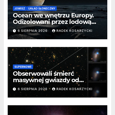
JOWISZ
UKŁAD SŁONECZNY
Ocean we wnętrzu Europy.
Odizolowani przez lodową
barierę
6 SIERPNIA 2026
RADEK KOSARZYCKI
SUPERNOWE
Obserwowali śmierć
masywnej gwiazdy od
samego początku. Niezwykle
6 SIERPNIA 2026
RADEK KOSARZYCKI
cenne dane