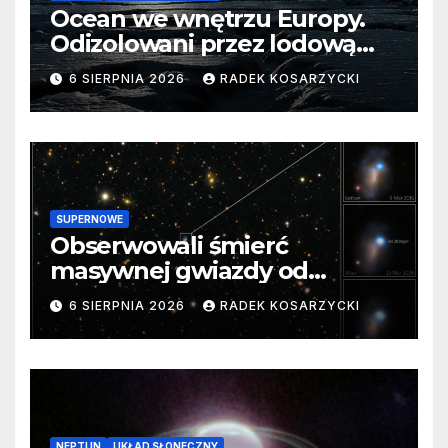
Ocean we wnętrzu Europy.
Odizolowani przez lodową
barierę
6 SIERPNIA 2026
RADEK KOSARZYCKI
SUPERNOWE
Obserwowali śmierć
masywnej gwiazdy od
samego początku. Niezwykle
6 SIERPNIA 2026
RADEK KOSARZYCKI
cenne dane
NEPTUN
UKŁAD SŁONECZNY