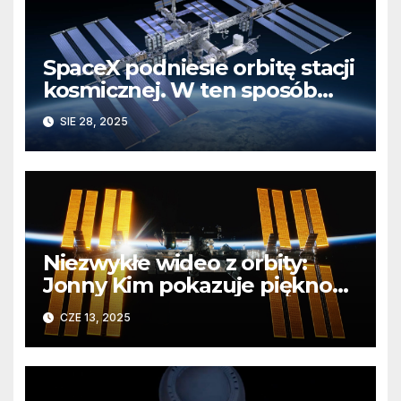
SpaceX podniesie orbitę stacji
kosmicznej. W ten sposób
przetestuje system, który
SIE 28, 2025
zakończy projekt ISS
Niezwykłe wideo z orbity:
Jonny Kim pokazuje piękno
Ziemi z pokładu ISS
CZE 13, 2025