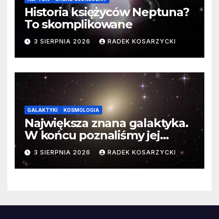
Historia księżyców Neptuna?
To skomplikowane
3 SIERPNIA 2026
RADEK KOSARZYCKI
GALAKTYKI
KOSMOLOGIA
Największa znana galaktyka.
W końcu poznaliśmy jej
faktyczne wymiary
3 SIERPNIA 2026
RADEK KOSARZYCKI