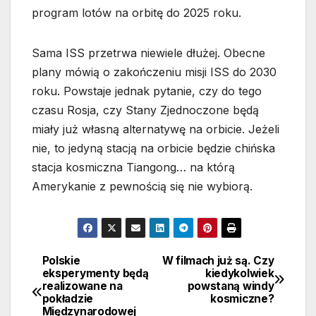
program lotów na orbitę do 2025 roku.
Sama ISS przetrwa niewiele dłużej. Obecne
plany mówią o zakończeniu misji ISS do 2030
roku. Powstaje jednak pytanie, czy do tego
czasu Rosja, czy Stany Zjednoczone będą
miały już własną alternatywę na orbicie. Jeżeli
nie, to jedyną stacją na orbicie będzie chińska
stacja kosmiczna Tiangong… na którą
Amerykanie z pewnością się nie wybiorą.
Polskie
W filmach już są. Czy
Nawigacja
eksperymenty będą
kiedykolwiek
realizowane na
powstaną windy
wpisu
pokładzie
kosmiczne?
Międzynarodowej