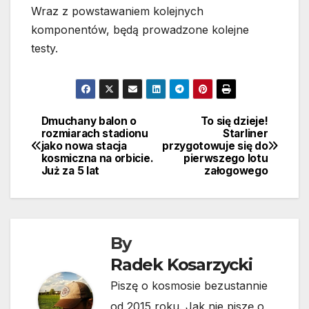
Wraz z powstawaniem kolejnych
komponentów, będą prowadzone kolejne
testy.
Dmuchany balon o
To się dzieje!
Nawigacja
rozmiarach stadionu
Starliner
jako nowa stacja
przygotowuje się do
wpisu
kosmiczna na orbicie.
pierwszego lotu
Już za 5 lat
załogowego
By
Radek Kosarzycki
Piszę o kosmosie bezustannie
od 2015 roku. Jak nie piszę o