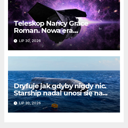
Teleskop Nancy Grace
Roman. Nowa era
kosmicznych odkryć już
LIP 30, 2026
wkrótce
Dryfuje jak gdyby nigdy nic.
Starship nadal unosi się na
wodach Oceanu Indyjskiego
LIP 30, 2026