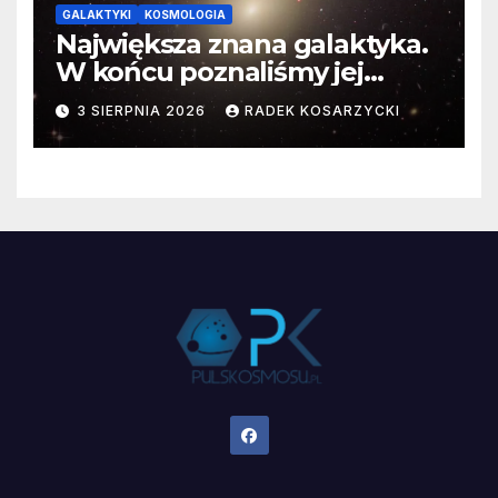
GALAKTYKI
KOSMOLOGIA
Największa znana galaktyka.
W końcu poznaliśmy jej
faktyczne wymiary
3 SIERPNIA 2026
RADEK KOSARZYCKI