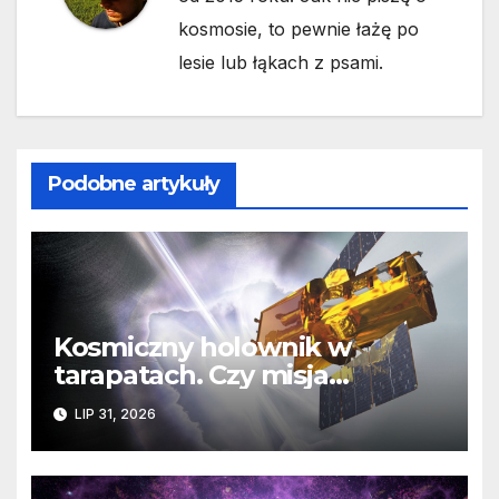
kosmosie, to pewnie łażę po
lesie lub łąkach z psami.
Podobne artykuły
Kosmiczny holownik w
tarapatach. Czy misja
ratowania Teleskopu Swift
LIP 31, 2026
jest zagrożona?