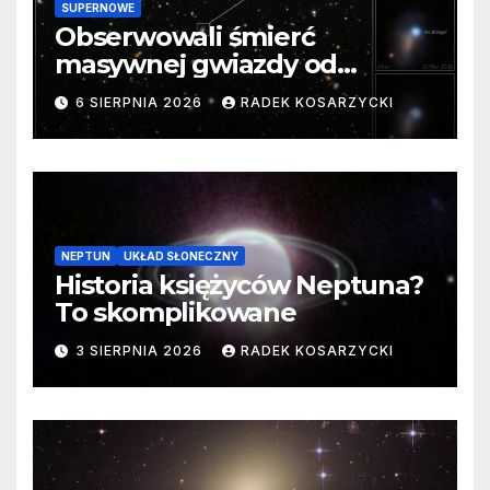
SUPERNOWE
Obserwowali śmierć
masywnej gwiazdy od
samego początku. Niezwykle
6 SIERPNIA 2026
RADEK KOSARZYCKI
cenne dane
NEPTUN
UKŁAD SŁONECZNY
Historia księżyców Neptuna?
To skomplikowane
3 SIERPNIA 2026
RADEK KOSARZYCKI