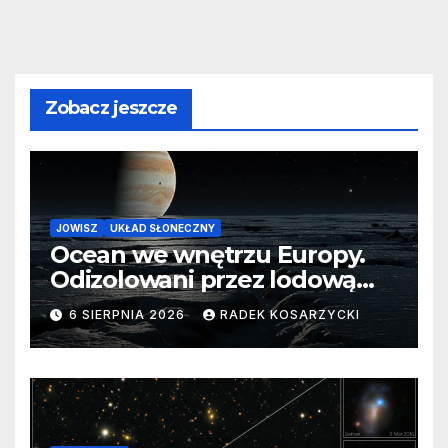
Zobacz jeszcze
JOWISZ
UKŁAD SŁONECZNY
Ocean we wnętrzu Europy.
Odizolowani przez lodową
barierę
6 SIERPNIA 2026
RADEK KOSARZYCKI