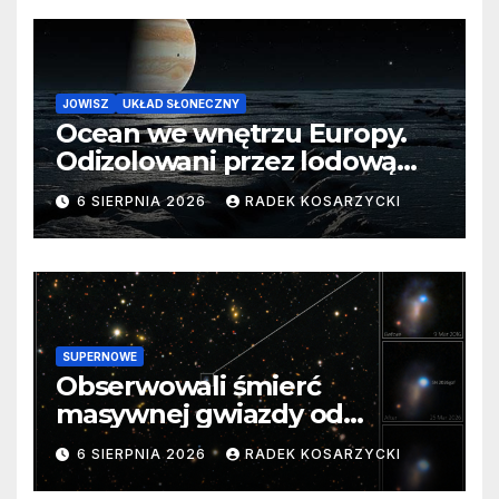
JOWISZ
UKŁAD SŁONECZNY
Ocean we wnętrzu Europy.
Odizolowani przez lodową
barierę
6 SIERPNIA 2026
RADEK KOSARZYCKI
SUPERNOWE
Obserwowali śmierć
masywnej gwiazdy od
samego początku. Niezwykle
6 SIERPNIA 2026
RADEK KOSARZYCKI
cenne dane