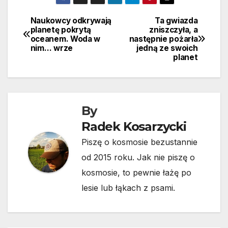
Naukowcy odkrywają
Ta gwiazda
Nawigacja
planetę pokrytą
zniszczyła, a
oceanem. Woda w
następnie pożarła
wpisu
nim… wrze
jedną ze swoich
planet
By
Radek Kosarzycki
Piszę o kosmosie bezustannie
od 2015 roku. Jak nie piszę o
kosmosie, to pewnie łażę po
lesie lub łąkach z psami.