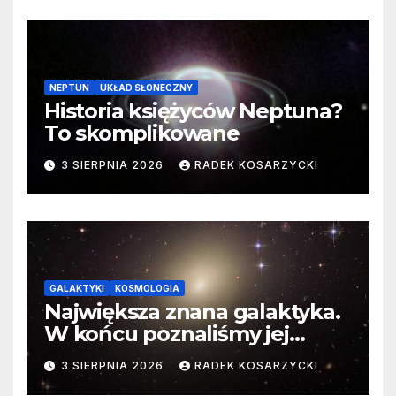
NEPTUN
UKŁAD SŁONECZNY
Historia księżyców Neptuna?
To skomplikowane
3 SIERPNIA 2026
RADEK KOSARZYCKI
GALAKTYKI
KOSMOLOGIA
Największa znana galaktyka.
W końcu poznaliśmy jej
faktyczne wymiary
3 SIERPNIA 2026
RADEK KOSARZYCKI