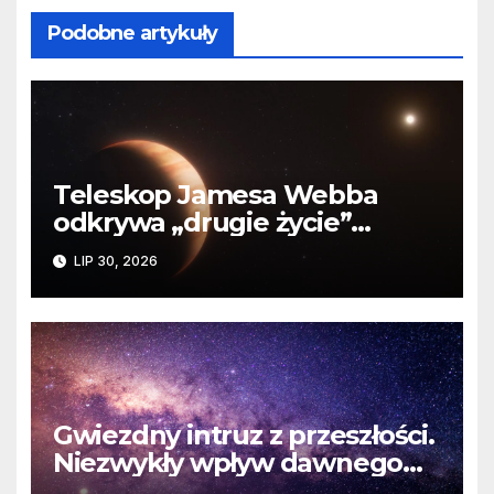
Podobne artykuły
Teleskop Jamesa Webba
odkrywa „drugie życie”
planety krążącej wokół
LIP 30, 2026
martwej gwiazdy
Gwiezdny intruz z przeszłości.
Niezwykły wpływ dawnego
spotkania na komety Układu