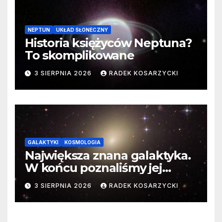
NEPTUN
UKŁAD SŁONECZNY
Historia księżyców Neptuna?
To skomplikowane
3 SIERPNIA 2026
RADEK KOSARZYCKI
GALAKTYKI
KOSMOLOGIA
Największa znana galaktyka.
W końcu poznaliśmy jej
faktyczne wymiary
3 SIERPNIA 2026
RADEK KOSARZYCKI