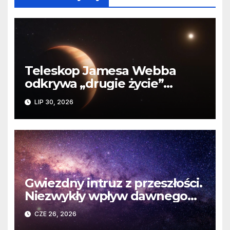
Teleskop Jamesa Webba
odkrywa „drugie życie”
planety krążącej wokół
LIP 30, 2026
martwej gwiazdy
Gwiezdny intruz z przeszłości.
Niezwykły wpływ dawnego
spotkania na komety Układu
CZE 26, 2026
Słonecznego