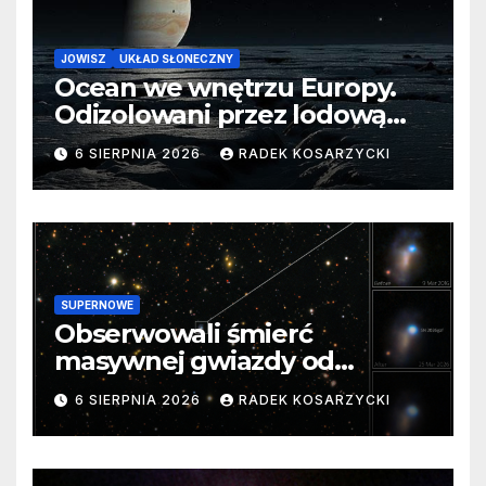
JOWISZ
UKŁAD SŁONECZNY
Ocean we wnętrzu Europy.
Odizolowani przez lodową
barierę
6 SIERPNIA 2026
RADEK KOSARZYCKI
SUPERNOWE
Obserwowali śmierć
masywnej gwiazdy od
samego początku. Niezwykle
6 SIERPNIA 2026
RADEK KOSARZYCKI
cenne dane