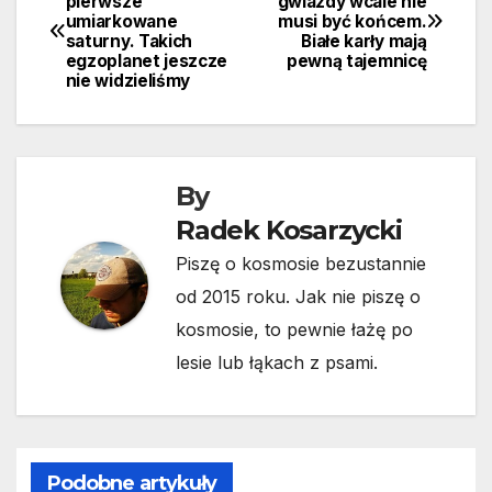
pierwsze
gwiazdy wcale nie
umiarkowane
musi być końcem.
wpisu
saturny. Takich
Białe karły mają
egzoplanet jeszcze
pewną tajemnicę
nie widzieliśmy
By
Radek Kosarzycki
Piszę o kosmosie bezustannie
od 2015 roku. Jak nie piszę o
kosmosie, to pewnie łażę po
lesie lub łąkach z psami.
Podobne artykuły