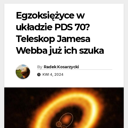
Egzoksiężyce w
układzie PDS 70?
Teleskop Jamesa
Webba już ich szuka
By
Radek Kosarzycki
KWI 4, 2024