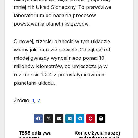
mniej niż Układ Słoneczny. To prawdziwe
laboratorium do badania procesów
powstawania planet i księżyców.
O nowej, trzeciej planecie w tym układzie
wiemy jak na razie niewiele. Odległość od
młodej gwiazdy wynosi nieco ponad 10
milionów kilometrów, co umieszcza ją w
rezonansie 1:2:4 z pozostałymi dwoma
planetami układu.
Źródło:
1
,
2
TESS odkrywa
Koniec życia naszej
Nawigacja