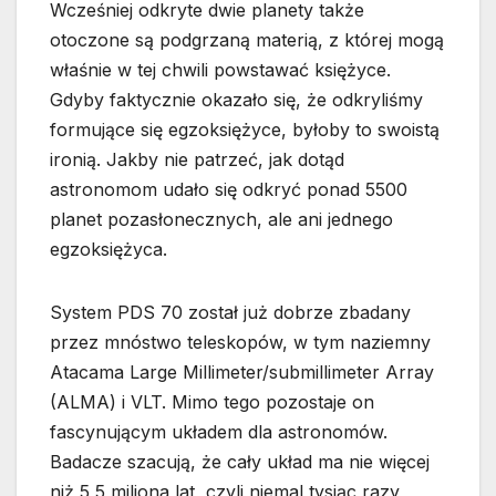
Wcześniej odkryte dwie planety także
otoczone są podgrzaną materią, z której mogą
właśnie w tej chwili powstawać księżyce.
Gdyby faktycznie okazało się, że odkryliśmy
formujące się egzoksiężyce, byłoby to swoistą
ironią. Jakby nie patrzeć, jak dotąd
astronomom udało się odkryć ponad 5500
planet pozasłonecznych, ale ani jednego
egzoksiężyca.
System PDS 70 został już dobrze zbadany
przez mnóstwo teleskopów, w tym naziemny
Atacama Large Millimeter/submillimeter Array
(ALMA) i VLT. Mimo tego pozostaje on
fascynującym układem dla astronomów.
Badacze szacują, że cały układ ma nie więcej
niż 5,5 miliona lat, czyli niemal tysiąc razy