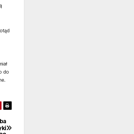
ą
dotąd
miał
o do
ne.
ba
yki