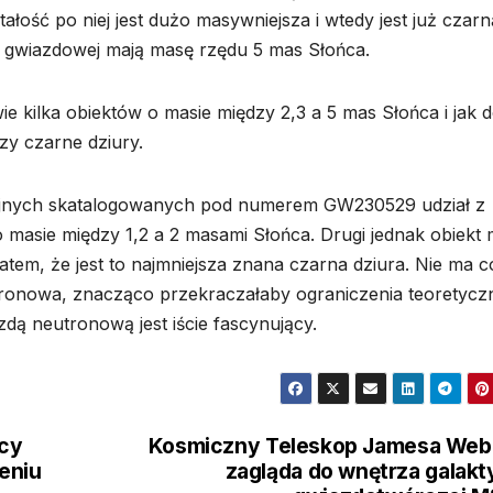
ałość po niej jest dużo masywniejsza i wtedy jest już czarn
ie gwiazdowej mają masę rzędu 5 mas Słońca.
 kilka obiektów o masie między 2,3 a 5 mas Słońca i jak 
zy czarne dziury.
cyjnych skatalogowanych pod numerem GW230529 udział z
masie między 1,2 a 2 masami Słońca. Drugi jednak obiekt 
tem, że jest to najmniejsza znana czarna dziura. Nie ma c
tronowa, znacząco przekraczałaby ograniczenia teoretycz
zdą neutronową jest iście fascynujący.
cy
Kosmiczny Teleskop Jamesa Web
eniu
zagląda do wnętrza galakt