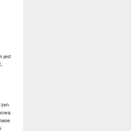
 jest
ć,
rzeń
nowa.
masie
i