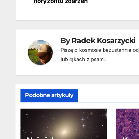
wpisu
horyzontu zdarzeń
By
Radek Kosarzycki
Piszę o kosmosie bezustannie od 
lub łąkach z psami.
Podobne artykuły