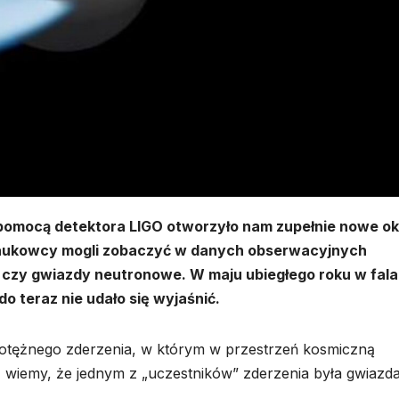
 pomocą detektora LIGO otworzyło nam zupełnie nowe o
 naukowcy mogli zobaczyć w danych obserwacyjnych
y, czy gwiazdy neutronowe. W maju ubiegłego roku w fal
o teraz nie udało się wyjaśnić.
 potężnego zderzenia, w którym w przestrzeń kosmiczną
, wiemy, że jednym z „uczestników” zderzenia była gwiazd