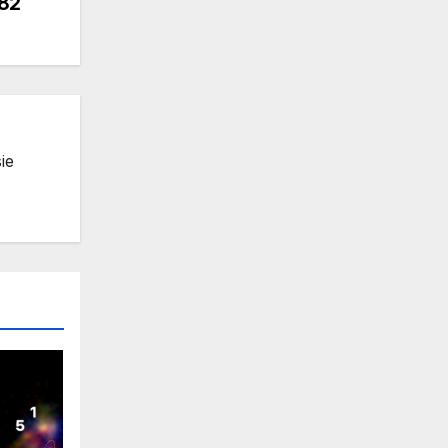
82
ie