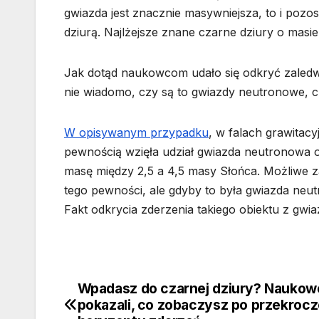
gwiazda jest znacznie masywniejsza, to i pozost
dziurą. Najlżejsze znane czarne dziury o mas
Jak dotąd naukowcom udało się odkryć zaledwie
nie wiadomo, czy są to gwiazdy neutronowe, c
W opisywanym przypadku
, w falach grawita
pewnością wzięła udział gwiazda neutronowa o 
masę między 2,5 a 4,5 masy Słońca. Możliwe za
tego pewności, ale gdyby to była gwiazda neu
Fakt odkrycia zderzenia takiego obiektu z gwia
Wpadasz do czarnej dziury? Naukow
Nawigacja
pokazali, co zobaczysz po przekrocz