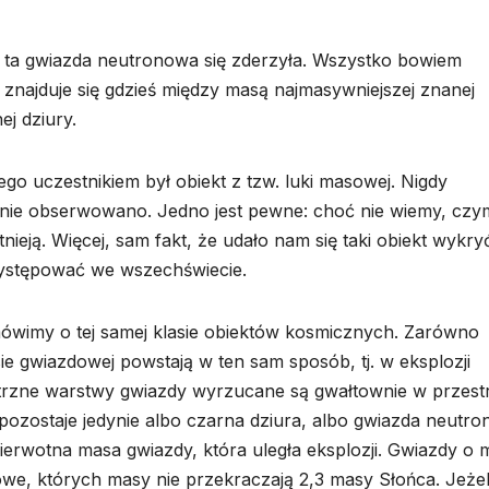
m ta gwiazda neutronowa się zderzyła. Wszystko bowiem
a znajduje się gdzieś między masą najmasywniejszej znanej
ej dziury.
o uczestnikiem był obiekt z tzw. luki masowej. Nigdy
 nie obserwowano. Jedno jest pewne: choć nie wiemy, czym
tnieją. Więcej, sam fakt, że udało nam się taki obiekt wykry
ystępować we wszechświecie.
ówimy o tej samej klasie obiektów kosmicznych. Zarówno
ie gwiazdowej powstają w ten sam sposób, tj. w eksplozji
ętrzne warstwy gwiazdy wyrzucane są gwałtownie w przest
pozostaje jedynie albo czarna dziura, albo gwiazda neutro
ierwotna masa gwiazdy, która uległa eksplozji. Gwiazdy o 
e, których masy nie przekraczają 2,3 masy Słońca. Jeżel