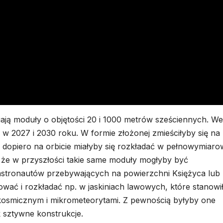
iają moduły o objętości 20 i 1000 metrów sześciennych. W
 w 2027 i 2030 roku. W formie złożonej zmieściłyby się na
 dopiero na orbicie miałyby się rozkładać w pełnowymiaro
, że w przyszłości takie same moduły mogłyby być
 astronautów przebywających na powierzchni Księżyca lub
ować i rozkładać np. w jaskiniach lawowych, które stanowi
osmicznym i mikrometeorytami. Z pewnością byłyby one
k sztywne konstrukcje.