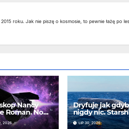
2015 roku. Jak nie piszę o kosmosie, to pewnie łażę po les
skop Nancy
Dryfuje jak gdy
ce Roman. Nowa
nigdy nic. Starsh
kosmicznych
nadal unosi się 
0, 2026
LIP 30, 2026
yć już wkrótce
wodach Oceanu