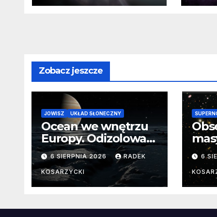
Teleskopu Swift jest
zagrożona?
Zobacz jeszcze
JOWISZ
UKŁAD SŁONECZNY
SUPERN
Ocean we wnętrzu
Obs
Europy. Odizolowani
mas
przez lodową
od 
6 SIERPNIA 2026
RADEK
6 SI
barierę
pocz
Nie
KOSARZYCKI
KOSAR
dan