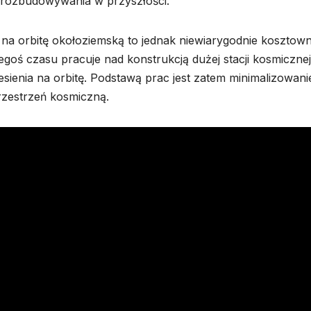
 rozbudowywania w przyszłości.
a orbitę okołoziemską to jednak niewiarygodnie kosztow
oś czasu pracuje nad konstrukcją dużej stacji kosmicznej
iesienia na orbitę. Podstawą prac jest zatem minimalizowani
przestrzeń kosmiczną.