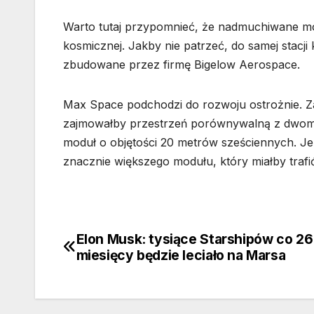
Warto tutaj przypomnieć, że nadmuchiwane mo
kosmicznej. Jakby nie patrzeć, do samej stacj
zbudowane przez firmę Bigelow Aerospace.
Max Space podchodzi do rozwoju ostrożnie. Za 
zajmowałby przestrzeń porównywalną z dwoma w
moduł o objętości 20 metrów sześciennych. Jeże
znacznie większego modułu, który miałby trafić 
Elon Musk: tysiące Starshipów co 26
Nawigacja
miesięcy będzie leciało na Marsa
wpisu