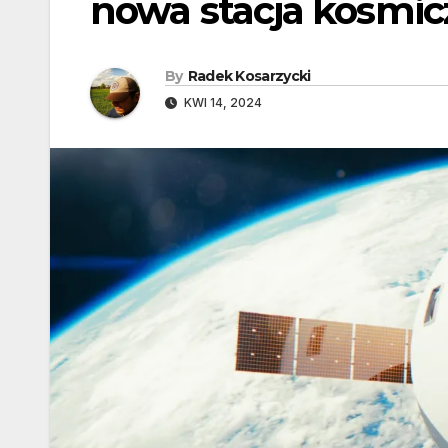
nowa stacja kosmiczn
By
Radek Kosarzycki
KWI 14, 2024