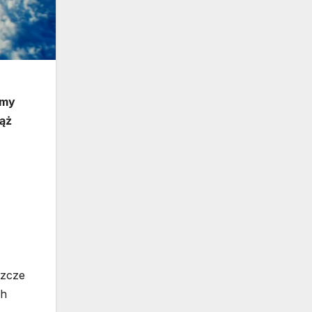
emy
iąż
szcze
ch