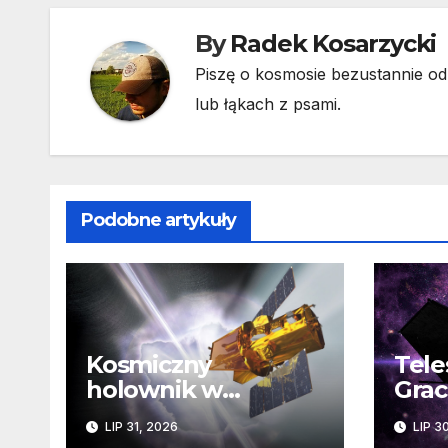
By
Radek Kosarzycki
Piszę o kosmosie bezustannie od 
lub łąkach z psami.
Podobne artykuły
Kosmiczny
Tele
holownik w
Gra
tarapatach. Czy
era 
LIP 31, 2026
LIP 3
misja ratowania
odkr