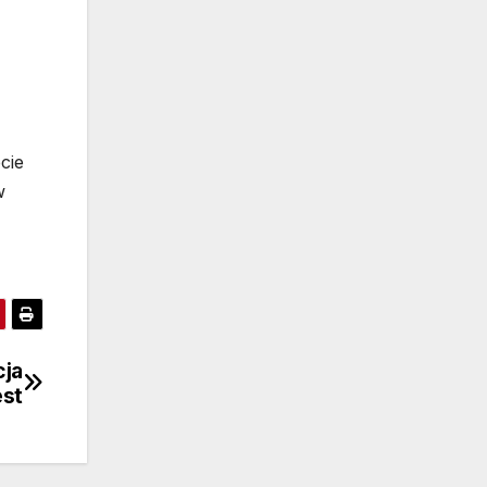
cie
w
cja
est