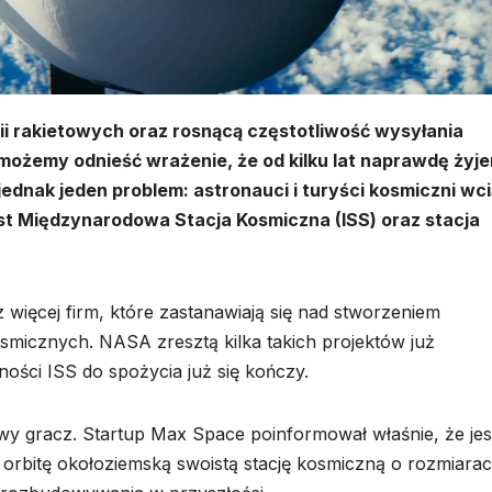
i rakietowych oraz rosnącą częstotliwość wysyłania
 możemy odnieść wrażenie, że od kilku lat naprawdę żyj
dnak jeden problem: astronauci i turyści kosmiczni wc
jest Międzynarodowa Stacja Kosmiczna (ISS) oraz stacja
 więcej firm, które zastanawiają się nad stworzeniem
smicznych. NASA zresztą kilka takich projektów już
ności ISS do spożycia już się kończy.
wy gracz. Startup Max Space poinformował właśnie, że je
orbitę okołoziemską swoistą stację kosmiczną o rozmiara