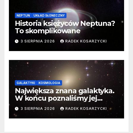
NEPTUN
UKŁAD SŁONECZNY
Historia księżyców Neptuna?
To skomplikowane
3 SIERPNIA 2026
RADEK KOSARZYCKI
GALAKTYKI
KOSMOLOGIA
Największa znana galaktyka.
W końcu poznaliśmy jej
faktyczne wymiary
3 SIERPNIA 2026
RADEK KOSARZYCKI