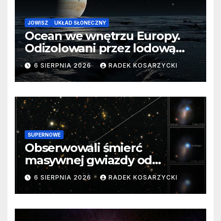
JOWISZ
UKŁAD SŁONECZNY
Ocean we wnętrzu Europy.
Odizolowani przez lodową
barierę
6 SIERPNIA 2026
RADEK KOSARZYCKI
SUPERNOWE
Obserwowali śmierć
masywnej gwiazdy od
samego początku. Niezwykle
6 SIERPNIA 2026
RADEK KOSARZYCKI
cenne dane