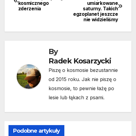
kosmicznego
umiarkowane
wpisu
zderzenia
saturny. Takich
egzoplanet jeszcze
nie widzieliśmy
By
Radek Kosarzycki
Piszę o kosmosie bezustannie
od 2015 roku. Jak nie piszę o
kosmosie, to pewnie łażę po
lesie lub łąkach z psami.
Podobne artykuły