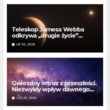
Teleskop Jamesa Webba
odkrywa „drugie życie”
planety krążącej wokół
LIP 30, 2026
martwej gwiazdy
Gwiezdny intruz z przeszłości.
Niezwykły wpływ dawnego
spotkania na komety Układu
CZE 26, 2026
Słonecznego