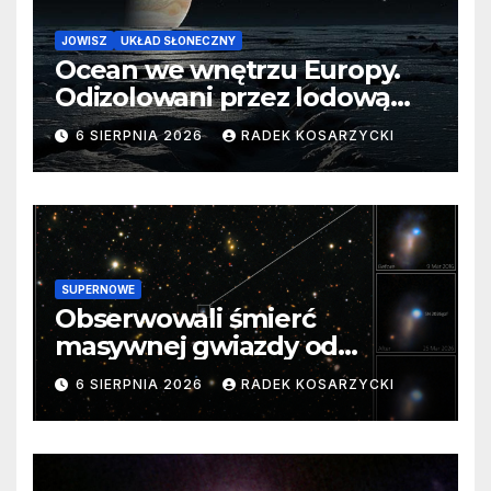
JOWISZ
UKŁAD SŁONECZNY
Ocean we wnętrzu Europy.
Odizolowani przez lodową
barierę
6 SIERPNIA 2026
RADEK KOSARZYCKI
SUPERNOWE
Obserwowali śmierć
masywnej gwiazdy od
samego początku. Niezwykle
6 SIERPNIA 2026
RADEK KOSARZYCKI
cenne dane