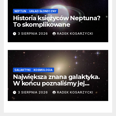
NEPTUN
UKŁAD SŁONECZNY
Historia księżyców Neptuna?
To skomplikowane
3 SIERPNIA 2026
RADEK KOSARZYCKI
GALAKTYKI
KOSMOLOGIA
Największa znana galaktyka.
W końcu poznaliśmy jej
faktyczne wymiary
3 SIERPNIA 2026
RADEK KOSARZYCKI