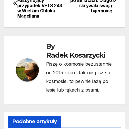
Fascynujący
po 88 latach. Długo
wpisu
przypadek VFTS 243
skrywała swoją
w Wielkim Obłoku
tajemnicę
Magellana
By
Radek Kosarzycki
Piszę o kosmosie bezustannie
od 2015 roku. Jak nie piszę o
kosmosie, to pewnie łażę po
lesie lub łąkach z psami.
Podobne artykuły