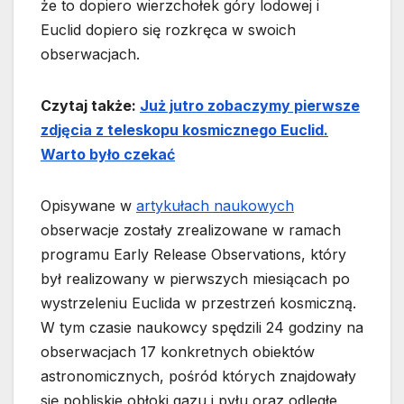
że to dopiero wierzchołek góry lodowej i
Euclid dopiero się rozkręca w swoich
obserwacjach.
Czytaj także:
Już jutro zobaczymy pierwsze
zdjęcia z teleskopu kosmicznego Euclid.
Warto było czekać
Opisywane w
artykułach naukowych
obserwacje zostały zrealizowane w ramach
programu Early Release Observations, który
był realizowany w pierwszych miesiącach po
wystrzeleniu Euclida w przestrzeń kosmiczną.
W tym czasie naukowcy spędzili 24 godziny na
obserwacjach 17 konkretnych obiektów
astronomicznych, pośród których znajdowały
się pobliskie obłoki gazu i pyłu oraz odległe