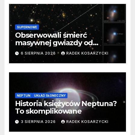
SUPERNOWE
Obserwowali śmierć
masywnej gwiazdy od
samego początku. Niezwykle
6 SIERPNIA 2026
RADEK KOSARZYCKI
cenne dane
NEPTUN
UKŁAD SŁONECZNY
Historia księżyców Neptuna?
To skomplikowane
3 SIERPNIA 2026
RADEK KOSARZYCKI