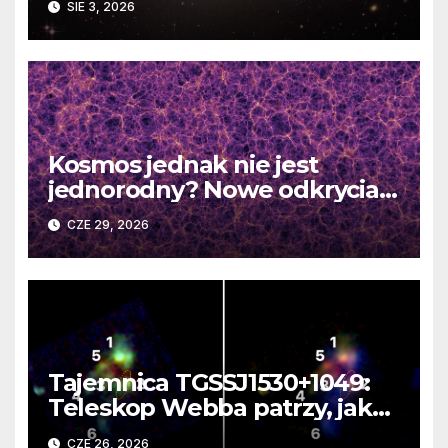
SIE 3, 2026
Kosmos jednak nie jest
jednorodny? Nowe odkrycia
DESI burzą fundamentalne
CZE 29, 2026
zasady kosmologii
Tajemnica TGSSJ1530+1049:
Teleskop Webba patrzy, jak
rodzi się supergalaktyka i
CZE 26, 2026