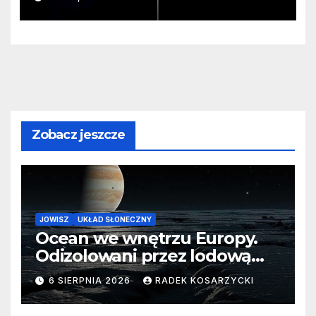
monstrualna czarna dziura
Zobacz jeszcze
JOWISZ
UKŁAD SŁONECZNY
Ocean we wnętrzu Europy.
Odizolowani przez lodową
barierę
6 SIERPNIA 2026
RADEK KOSARZYCKI