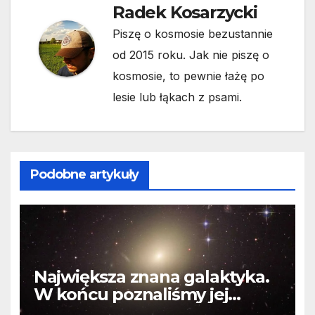
Radek Kosarzycki
Piszę o kosmosie bezustannie
od 2015 roku. Jak nie piszę o
kosmosie, to pewnie łażę po
lesie lub łąkach z psami.
Podobne artykuły
Największa znana galaktyka.
W końcu poznaliśmy jej
faktyczne wymiary