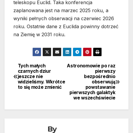
teleskopu Euclid. Taka konferencja
zaplanowana jest na marzec 2025 roku, a
wyniki pełnych obserwacji na czerwiec 2026
roku. Ostatnie dane z Euclida powinny dotrzeć
na Ziemię w 2031 roku.
Tych małych
Astronomowie po raz
Nawigacja
czarnych dziur
pierwszy
jeszcze nie
bezpośrednio
wpisu
widzieliśmy. Wkrótce
obserwują
to się może zmienić
powstawanie
pierwszych galaktyk
we wszechświecie
By