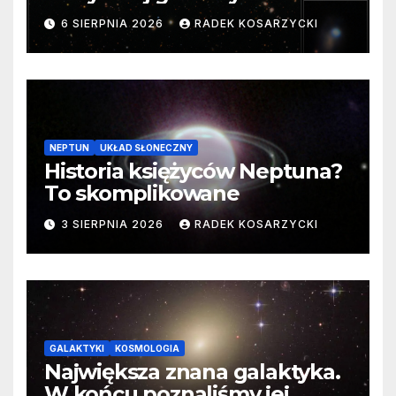
samego początku. Niezwykle
6 SIERPNIA 2026
RADEK KOSARZYCKI
cenne dane
NEPTUN
UKŁAD SŁONECZNY
Historia księżyców Neptuna?
To skomplikowane
3 SIERPNIA 2026
RADEK KOSARZYCKI
GALAKTYKI
KOSMOLOGIA
Największa znana galaktyka.
W końcu poznaliśmy jej