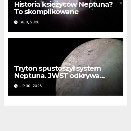
Historia księżyców Neptuna?
To skomplikowane
SIE 3, 2026
Tryton spustoszył system
Neptuna. JWST odkrywa
ślady kosmicznej katastrofy i
LIP 30, 2026
zaginionego lodu