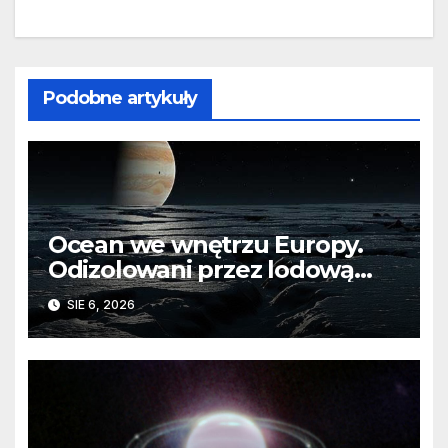
Podobne artykuły
Ocean we wnętrzu Europy.
Odizolowani przez lodową
barierę
SIE 6, 2026