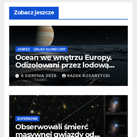
Zobacz jeszcze
JOWISZ
UKŁAD SŁONECZNY
Ocean we wnętrzu Europy.
Odizolowani przez lodową
barierę
6 SIERPNIA 2026
RADEK KOSARZYCKI
SUPERNOWE
Obserwowali śmierć
masywnej gwiazdy od