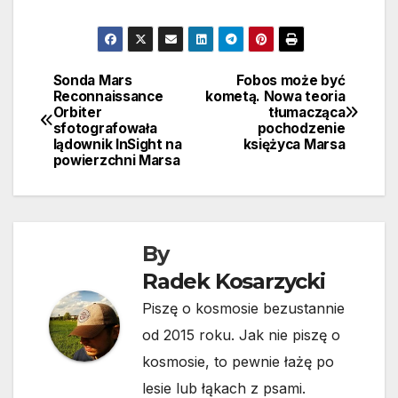
Sonda Mars
Fobos może być
Nawigacja
Reconnaissance
kometą. Nowa teoria
Orbiter
tłumacząca
wpisu
sfotografowała
pochodzenie
lądownik InSight na
księżyca Marsa
powierzchni Marsa
By
Radek Kosarzycki
Piszę o kosmosie bezustannie
od 2015 roku. Jak nie piszę o
kosmosie, to pewnie łażę po
lesie lub łąkach z psami.