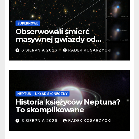
SUPERNOWE
Obserwowali śmierć
masywnej gwiazdy od
samego początku. Niezwykle
6 SIERPNIA 2026
RADEK KOSARZYCKI
cenne dane
NEPTUN
UKŁAD SŁONECZNY
Historia księżyców Neptuna?
To skomplikowane
3 SIERPNIA 2026
RADEK KOSARZYCKI