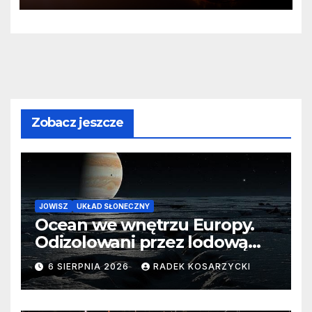
Zobacz jeszcze
JOWISZ
UKŁAD SŁONECZNY
Ocean we wnętrzu Europy.
Odizolowani przez lodową
barierę
6 SIERPNIA 2026
RADEK KOSARZYCKI