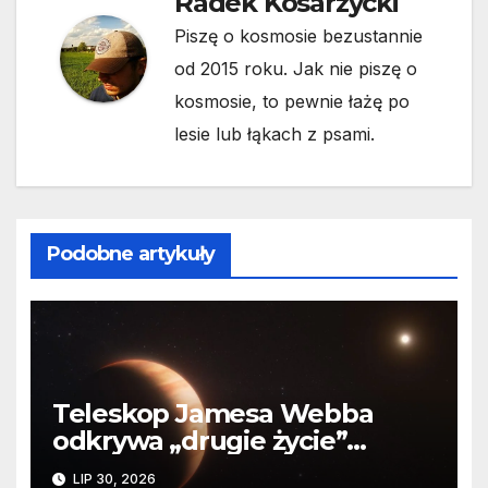
Radek Kosarzycki
Piszę o kosmosie bezustannie
od 2015 roku. Jak nie piszę o
kosmosie, to pewnie łażę po
lesie lub łąkach z psami.
Podobne artykuły
Teleskop Jamesa Webba
odkrywa „drugie życie”
planety krążącej wokół
LIP 30, 2026