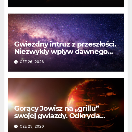
martwej gwiazdy
Gwiezdny intruz z przeszłości.
Niezwykły wpływ dawnego
spotkania na komety Układu
CZE 26, 2026
Słonecznego
Gorący Jowisz na „grillu”
swojej gwiazdy. Odkrycia
Teleskopu Webba o HD
CZE 25, 2026
80606 b