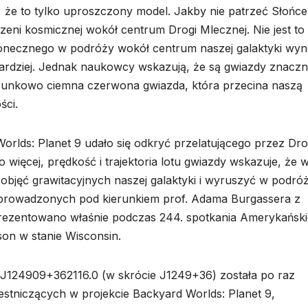
 że to tylko uproszczony model. Jakby nie patrzeć Słońce
rzeni kosmicznej wokół centrum Drogi Mlecznej. Nie jest to
onecznego w podróży wokół centrum naszej galaktyki wyn
ardziej. Jednak naukowcy wskazują, że są gwiazdy znaczn
tosunkowo ciemna czerwona gwiazda, która przecina naszą
ści.
rlds: Planet 9 udało się odkryć przelatującego przez Dr
 więcej, prędkość i trajektoria lotu gwiazdy wskazuje, że 
objęć grawitacyjnych naszej galaktyki i wyruszyć w podró
ń prowadzonych pod kierunkiem prof. Adama Burgassera z
aprezentowano właśnie podczas 244. spotkania Amerykańsk
n w stanie Wisconsin.
124909+362116.0 (w skrócie J1249+36) została po raz
stniczących w projekcie Backyard Worlds: Planet 9,