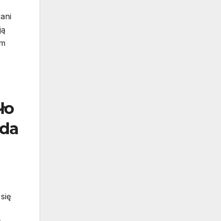
ani
ją
am
ło
zda
się