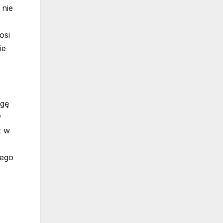
 nie
osi
ie
ogę
w
ż w
iego