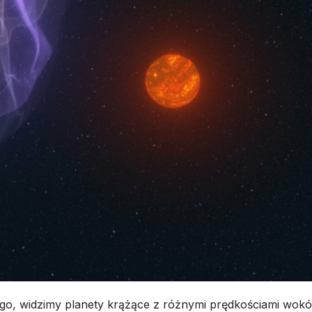
o, widzimy planety krążące z różnymi prędkościami wokó