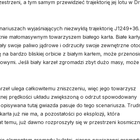
strzeni, a tym samym przewidzieć trajektorię jej lotu w D
ariuszach wyjaśniających niezwykłą trajektorię J1249+36
nie małomasywnym towarzyszem białego karła. Białe karły
ły swoje paliwo jądrowe i odrzuciły swoje zewnętrzne oto
 na bardzo bliskiej orbicie z białym karłem, może przenosi
mi. Jeśli biały karzeł zgromadzi zbyt dużo masy, może
rzeł ulega całkowitemu zniszczeniu, więc jego towarzysz
tnej prędkości układu zwiększoną o odrzut spowodowany
 opisywana tutaj gwiazda pasuje do tego scenariusza. Trud
karła już nie ma, a pozostałości po eksplozji, która
at temu, już dawno rozproszyły się w przestrzeni kosmiczn