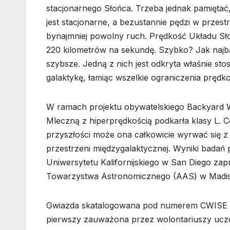
stacjonarnego Słońca. Trzeba jednak pamiętać,
jest stacjonarne, a bezustannie pędzi w przest
bynajmniej powolny ruch. Prędkość Układu Sł
220 kilometrów na sekundę. Szybko? Jak najb
szybsze. Jedną z nich jest odkryta właśnie s
galaktykę, łamiąc wszelkie ograniczenia prędko
W ramach projektu obywatelskiego Backyard Wo
Mleczną z hiperprędkością podkarła klasy L. Co
przyszłości może ona całkowicie wyrwać się z 
przestrzeni międzygalaktycznej. Wyniki bada
Uniwersytetu Kalifornijskiego w San Diego z
Towarzystwa Astronomicznego (AAS) w Madiso
Gwiazda skatalogowana pod numerem CWISE J
pierwszy zauważona przez wolontariuszy ucze