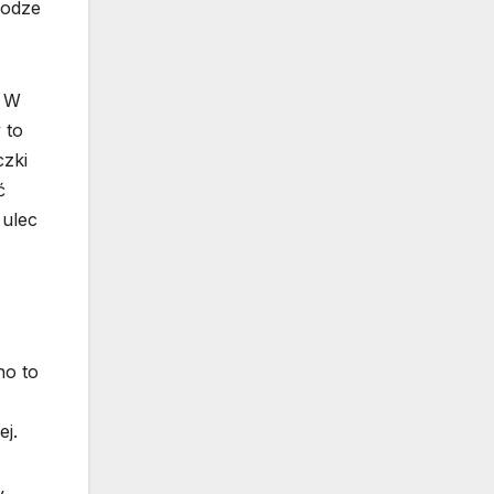
rodze
. W
 to
czki
ć
 ulec
no to
ej.