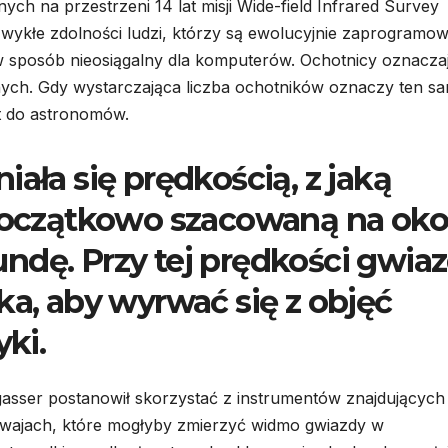
ch na przestrzeni 14 lat misji Wide-field Infrared Survey
zwykłe zdolności ludzi, którzy są ewolucyjnie zaprogramow
w sposób nieosiągalny dla komputerów. Ochotnicy oznacza
nych. Gdy wystarczająca liczba ochotników oznaczy ten s
st do astronomów.
iała się prędkością, z jaką
 początkowo szacowaną na oko
ndę. Przy tej prędkości gwia
ka, aby wyrwać się z objęć
yki.
gasser postanowił skorzystać z instrumentów znajdujących 
wajach, które mogłyby zmierzyć widmo gwiazdy w