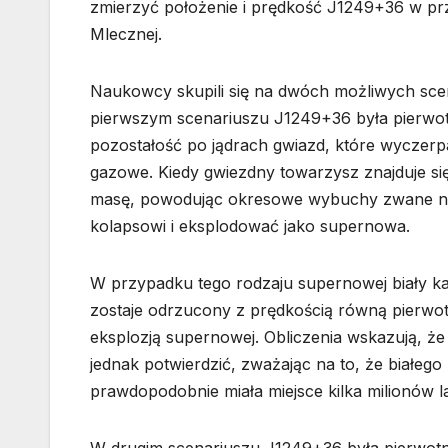
zmierzyć położenie i prędkość J1249+36 w prze
Mlecznej.
Naukowcy skupili się na dwóch możliwych scen
pierwszym scenariuszu J1249+36 była pierwot
pozostałość po jądrach gwiazd, które wyczerpa
gazowe. Kiedy gwiezdny towarzysz znajduje się
masę, powodując okresowe wybuchy zwane nowy
kolapsowi i eksplodować jako supernowa.
W przypadku tego rodzaju supernowej biały ka
zostaje odrzucony z prędkością równą pierwo
eksplozją supernowej. Obliczenia wskazują, że
jednak potwierdzić, zważając na to, że białego 
prawdopodobnie miała miejsce kilka milionów l