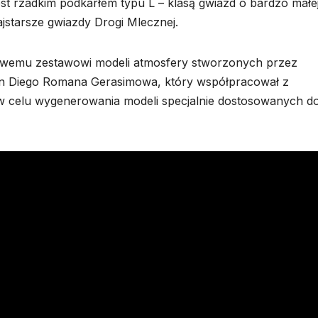
jest rzadkim podkarłem typu L – klasą gwiazd o bardzo małe
ajstarsze gwiazdy Drogi Mlecznej.
nowemu zestawowi modeli atmosfery stworzonych przez
San Diego Romana Gerasimowa, który współpracował z
w celu wygenerowania modeli specjalnie dostosowanych d