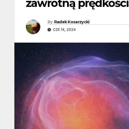
zawrotną prędkością
By
Radek Kosarzycki
CZE 14, 2024