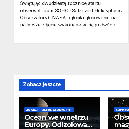
Świętując dwudziestą rocznicę startu
obserwatorium SOHO (Solar and Heliospheric
Observatory), NASA ogłosiła głosowanie na
najlepsze zdjęcie wykonane w ciągu dwóch…
Zobacz jeszcze
JOWISZ
UKŁAD SŁONECZNY
SUPERN
Ocean we wnętrzu
Obs
Europy. Odizolowani
mas