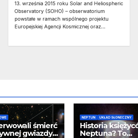
13. września 2015 roku Solar and Heliospheric
Observatory (SOHO) – obserwatorium
powstałe w ramach wspólnego projektu
Europejskiej Agencji Kosmicznej oraz…
OWE
NEPTUN
UKŁAD SŁONECZNY
erwowali śmierć
Historia księży
ywnej gwiazdy
Neptuna? To