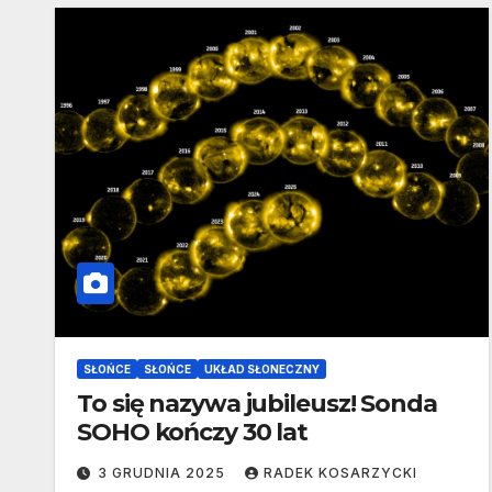
SŁOŃCE
SŁOŃCE
UKŁAD SŁONECZNY
To się nazywa jubileusz! Sonda
SOHO kończy 30 lat
3 GRUDNIA 2025
RADEK KOSARZYCKI