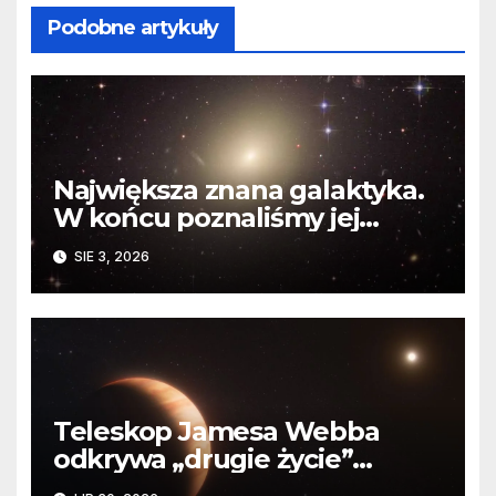
Podobne artykuły
Największa znana galaktyka.
W końcu poznaliśmy jej
faktyczne wymiary
SIE 3, 2026
Teleskop Jamesa Webba
odkrywa „drugie życie”
planety krążącej wokół