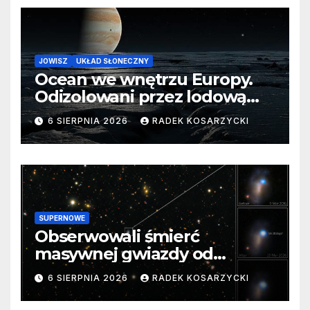
JOWISZ
UKŁAD SŁONECZNY
Ocean we wnętrzu Europy.
Odizolowani przez lodową
barierę
6 SIERPNIA 2026
RADEK KOSARZYCKI
SUPERNOWE
Obserwowali śmierć
masywnej gwiazdy od
samego początku. Niezwykle
6 SIERPNIA 2026
RADEK KOSARZYCKI
cenne dane