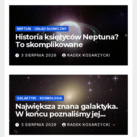
NEPTUN
UKŁAD SŁONECZNY
Historia księżyców Neptuna?
To skomplikowane
3 SIERPNIA 2026
RADEK KOSARZYCKI
GALAKTYKI
KOSMOLOGIA
Największa znana galaktyka.
W końcu poznaliśmy jej
faktyczne wymiary
3 SIERPNIA 2026
RADEK KOSARZYCKI