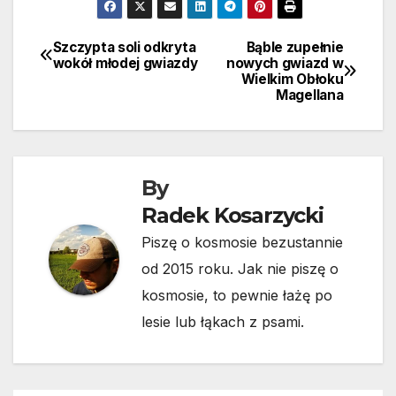
Szczypta soli odkryta
Bąble zupełnie
Nawigacja
wokół młodej gwiazdy
nowych gwiazd w
Wielkim Obłoku
wpisu
Magellana
By
Radek Kosarzycki
Piszę o kosmosie bezustannie
od 2015 roku. Jak nie piszę o
kosmosie, to pewnie łażę po
lesie lub łąkach z psami.