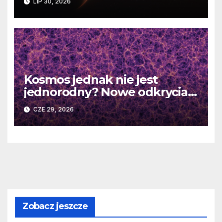
LIP 30, 2026
martwej gwiazdy
Kosmos jednak nie jest
jednorodny? Nowe odkrycia
DESI burzą fundamentalne
CZE 29, 2026
zasady kosmologii
Zobacz jeszcze