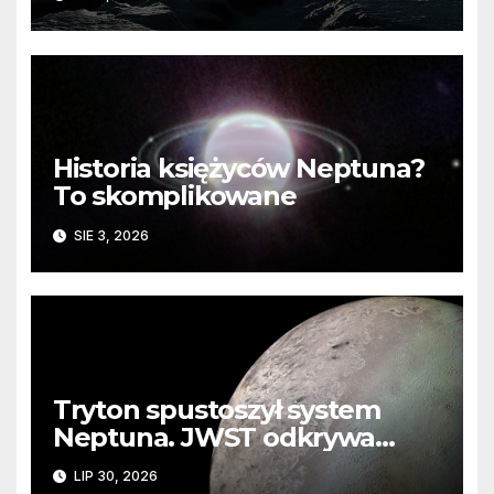
Historia księżyców Neptuna?
To skomplikowane
SIE 3, 2026
Tryton spustoszył system
Neptuna. JWST odkrywa
ślady kosmicznej katastrofy i
LIP 30, 2026
zaginionego lodu