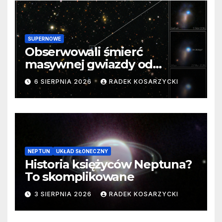
SUPERNOWE
Obserwowali śmierć
masywnej gwiazdy od
samego początku. Niezwykle
6 SIERPNIA 2026
RADEK KOSARZYCKI
cenne dane
NEPTUN
UKŁAD SŁONECZNY
Historia księżyców Neptuna?
To skomplikowane
3 SIERPNIA 2026
RADEK KOSARZYCKI