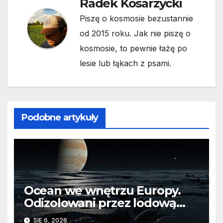
Radek Kosarzycki
Piszę o kosmosie bezustannie
od 2015 roku. Jak nie piszę o
kosmosie, to pewnie łażę po
lesie lub łąkach z psami.
Podobne artykuły
Ocean we wnętrzu Europy.
Odizolowani przez lodową
barierę
SIE 6, 2026