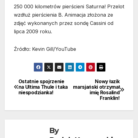
250 000 kilometrów pierścieni Saturna! Przelot
wzdłuż pierścienia B. Animacja złożona ze
zdjęć wykonanych przez sondę Cassini od
lipca 2009 roku.
Źródło: Kevin Gill/YouTube
Ostatnie spojrzenie
Nowy łazik
Nawigacja
na Ultima Thule i taka
marsjański otrzymał
niespodzianka!
imię Rosalind
wpisu
Franklin!
By