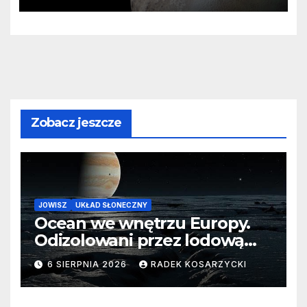
Zobacz jeszcze
JOWISZ
UKŁAD SŁONECZNY
Ocean we wnętrzu Europy.
Odizolowani przez lodową
barierę
6 SIERPNIA 2026
RADEK KOSARZYCKI