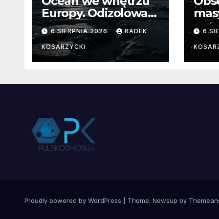
Ocean we wnętrzu
Obs
Europy. Odizolowani
mas
przez lodową
od 
6 SIERPNIA 2026
RADEK
6 SI
barierę
pocz
Nie
KOSARZYCKI
KOSAR
dan
Proudly powered by WordPress
|
Theme:
Newsup
by
Themean