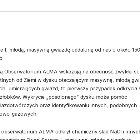
ce I, młodą, masywną gwiazdę oddaloną od nas o około 150
o
 Obserwatorium ALMA wskazują na obecność zwykłej sol
etlnych od Ziemi w dysku otaczającym masywną, młodą gwi
h, umierających gwiazd, to pierwszy przypadek odkrycia s
 żłobków. Wykrycie „posolonego” dysku może pomóc
azdotwórczych oraz identyfikowaniu innych, podobnych
yłowo-gazowych.
 obserwatorium ALMA odkrył chemiczny ślad NaCl i innyc