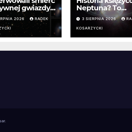
erwowali śmierć
Historia księży
ywnej gwiazdy
Neptuna? To
samego
skomplikowane
ERPNIA 2026
RADEK
3 SIERPNIA 2026
RA
ątku.
zwykle cenne
ZYCKI
KOSARZYCKI
e
sar
.