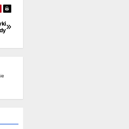
yki
dy
ie