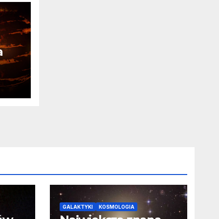
a
ia
a o
GALAKTYKI
KOSMOLOGIA