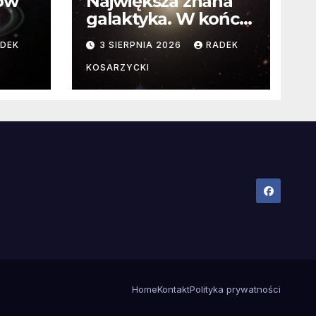
ców
Największa znana
galaktyka. W końcu
poznaliśmy jej
DEK
3 SIERPNIA 2026
RADEK
faktyczne wymiary
KOSARZYCKI
Home
Kontakt
Polityka prywatności