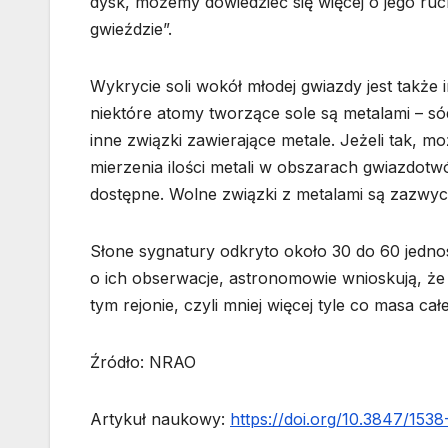
dysk, możemy dowiedzieć się więcej o jego ruc
gwieździe”.
Wykrycie soli wokół młodej gwiazdy jest także
niektóre atomy tworzące sole są metalami – só
inne związki zawierające metale. Jeżeli tak, 
mierzenia ilości metali w obszarach gwiazdotwó
dostępne. Wolne związki z metalami są zazwy
Słone sygnatury odkryto około 30 do 60 jedno
o ich obserwacje, astronomowie wnioskują, że 
tym rejonie, czyli mniej więcej tyle co masa c
Źródło: NRAO
Artykuł naukowy:
https://doi.org/10.3847/153