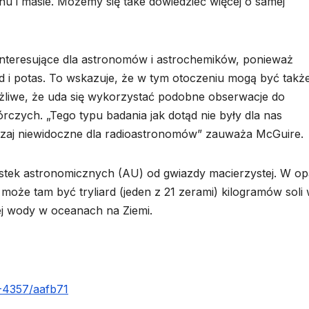
hu i masie. Możemy się take dowiedzieć więcej o samej
 interesujące dla astronomów i astrochemików, ponieważ
d i potas. To wskazuje, że w tym otoczeniu mogą być takż
możliwe, że uda się wykorzystać podobne obserwacje do
rczych. „Tego typu badania jak dotąd nie były dla nas
czaj niewidoczne dla radioastronomów” zauważa McGuire.
stek astronomicznych (AU) od gwiazdy macierzystej. W op
może tam być tryliard (jeden z 21 zerami) kilogramów soli
ałej wody w oceanach na Ziemi.
8-4357/aafb71