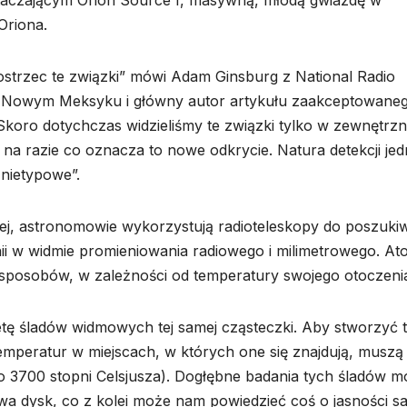
czającym Orion Source I, masywną, młodą gwiazdę w
Oriona.
ostrzec te związki” mówi Adam Ginsburg z National Radio
Nowym Meksyku i główny autor artykułu zaakceptowane
„Skoro dotychczas widzieliśmy te związki tylko w zewnętrz
na razie co oznacza to nowe odkrycie. Natura detekcji je
 nietypowe”.
ej, astronomowie wykorzystują radioteleskopy do poszuki
ii w widmie promieniowania radiowego i milimetrowego. At
h sposobów, w zależności od temperatury swojego otoczeni
ę śladów widmowych tej samej cząsteczki. Aby stworzyć t
emperatur w miejscach, w których one się znajdują, muszą
o 3700 stopni Celsjusza). Dogłębne badania tych śladów m
wa dysk, co z kolei może nam powiedzieć coś o jasności s