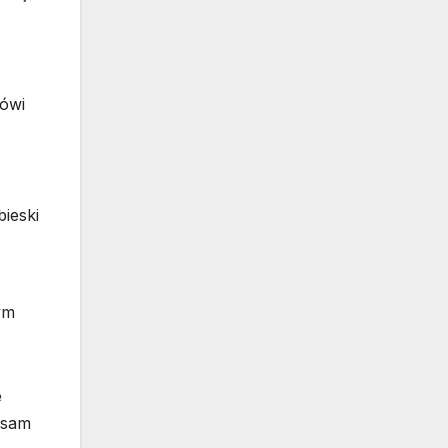
mówi
ieski
ym
e
 sam