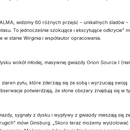
ALMA, widzimy 60 różnych przejść – unikalnych śladów –
otasu. To jednocześnie szokujące i ekscytujące odkrycie” 
e w stanie Wirginia i współautor opracowania.
ku wokół młodej, masywnej gwiazdy Orion Source I (nieb
ziaren pyłu, które zderzają się ze sobą i wyrzucają swoją
bserwacje potwierdzają, że słone obszary znajdują się w t
zdy, sygnały z dysku i wypływy z gwiazdy mieszają się z
 drugich” mówi Ginsburg. „Skoro teraz możemy wyizolować