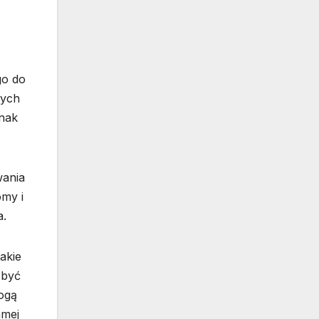
go do
nych
dnak
wania
omy i
a.
akie
 być
ogą
amej