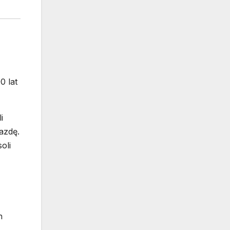
0 lat
i
azdę.
oli
h