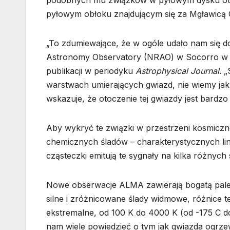
podobnych mu związków w pyłowym dysku ota
pyłowym obłoku znajdującym się za Mgławicą 
„To zdumiewające, że w ogóle udało nam się d
Astronomy Observatory (NRAO) w Socorro w 
publikacji w periodyku
Astrophysical Journal
. 
warstwach umierających gwiazd, nie wiemy jak 
wskazuje, że otoczenie tej gwiazdy jest bardzo
Aby wykryć te związki w przestrzeni kosmiczn
chemicznych śladów – charakterystycznych lin
cząsteczki emitują te sygnały na kilka różnyc
Nowe obserwacje ALMA zawierają bogatą palet
silne i zróżnicowane ślady widmowe, różnice t
ekstremalne, od 100 K do 4000 K (od -175 C d
nam wiele powiedzieć o tym jak gwiazda ogrze