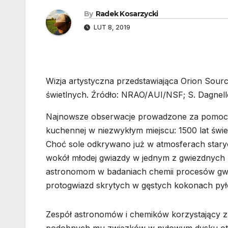
By
Radek Kosarzycki
LUT 8, 2019
Wizja artystyczna przedstawiająca Orion Sour
świetlnych. Źródło: NRAO/AUI/NSF; S. Dagnell
Najnowsze obserwacje prowadzone za pomocą
kuchennej w niezwykłym miejscu: 1500 lat świ
Choć sole odkrywano już w atmosferach staryc
wokół młodej gwiazdy w jednym z gwiezdnych
astronomom w badaniach chemii procesów gwi
protogwiazd skrytych w gęstych kokonach p
Zespół astronomów i chemików korzystający z